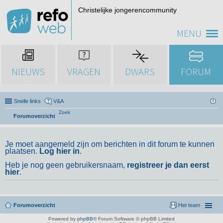
Christelijke jongerencommunity
MENU
NIEUWS
VRAGEN
DWARS
FORUM
Snelle links
V&A
Zoek
Forumoverzicht
Je moet aangemeld zijn om berichten in dit forum te kunnen
plaatsen.
Log hier in
.
Heb je nog geen gebruikersnaam,
registreer je dan eerst
hier
.
Forumoverzicht
Het team
Powered by
phpBB
® Forum Software © phpBB Limited