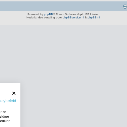
Powered by
phpBB
® Forum Software © phpBB Limited
Nederlandse vertaling door
phpBBservice.nl
&
phpBB.nl
.
acybeleid
onze
eldige
bruiken