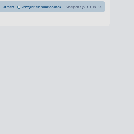
Het team
Verwijder alle forumcookies
Alle tijden zijn
UTC+01:00