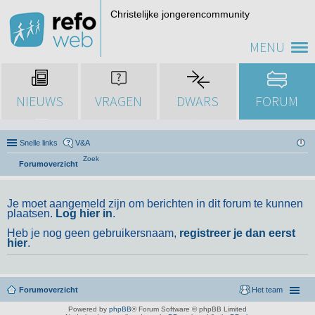
Christelijke jongerencommunity
MENU
NIEUWS
VRAGEN
DWARS
FORUM
Snelle links
V&A
Zoek
Forumoverzicht
Je moet aangemeld zijn om berichten in dit forum te kunnen
plaatsen.
Log hier in
.
Heb je nog geen gebruikersnaam,
registreer je dan eerst
hier
.
Forumoverzicht
Het team
Powered by
phpBB
® Forum Software © phpBB Limited