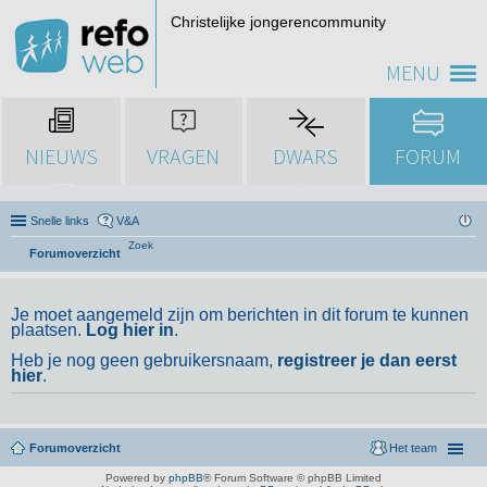
Christelijke jongerencommunity
MENU
NIEUWS
VRAGEN
DWARS
FORUM
Snelle links
V&A
Zoek
Forumoverzicht
Je moet aangemeld zijn om berichten in dit forum te kunnen
plaatsen.
Log hier in
.
Heb je nog geen gebruikersnaam,
registreer je dan eerst
hier
.
Forumoverzicht
Het team
Powered by
phpBB
® Forum Software © phpBB Limited