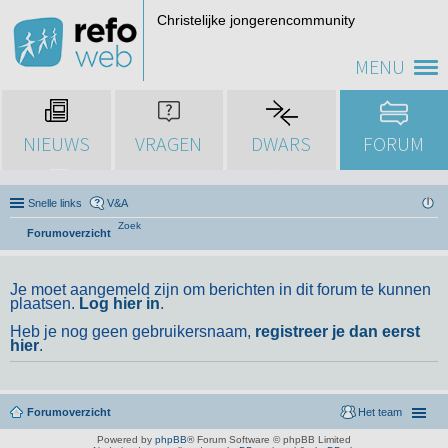
Christelijke jongerencommunity
MENU
NIEUWS
VRAGEN
DWARS
FORUM
Snelle links
V&A
Zoek
Forumoverzicht
Je moet aangemeld zijn om berichten in dit forum te kunnen
plaatsen.
Log hier in
.
Heb je nog geen gebruikersnaam,
registreer je dan eerst
hier
.
Forumoverzicht
Het team
Powered by
phpBB
® Forum Software © phpBB Limited