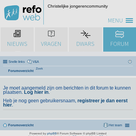
Christelijke jongerencommunity
MENU
NIEUWS
VRAGEN
DWARS
FORUM
Snelle links
V&A
Zoek
Forumoverzicht
Je moet aangemeld zijn om berichten in dit forum te kunnen
plaatsen.
Log hier in
.
Heb je nog geen gebruikersnaam,
registreer je dan eerst
hier
.
Forumoverzicht
Het team
Powered by
phpBB
® Forum Software © phpBB Limited