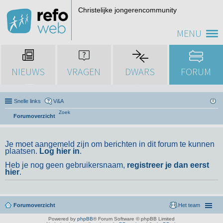
Christelijke jongerencommunity
MENU
NIEUWS
VRAGEN
DWARS
FORUM
Snelle links
V&A
Zoek
Forumoverzicht
Je moet aangemeld zijn om berichten in dit forum te kunnen
plaatsen.
Log hier in
.
Heb je nog geen gebruikersnaam,
registreer je dan eerst
hier
.
Forumoverzicht
Het team
Powered by
phpBB
® Forum Software © phpBB Limited