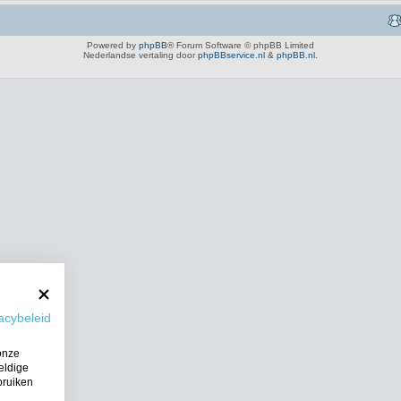
Powered by
phpBB
® Forum Software © phpBB Limited
Nederlandse vertaling door
phpBBservice.nl
&
phpBB.nl
.
acybeleid
onze
eldige
bruiken