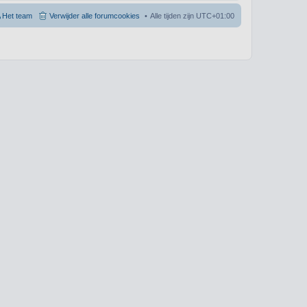
Het team
Verwijder alle forumcookies
Alle tijden zijn
UTC+01:00