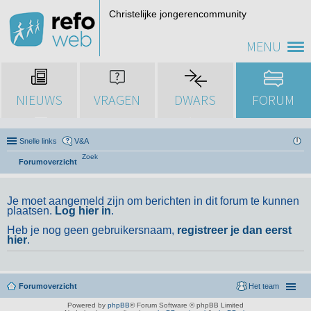
Christelijke jongerencommunity
MENU
NIEUWS
VRAGEN
DWARS
FORUM
Snelle links
V&A
Zoek
Forumoverzicht
Je moet aangemeld zijn om berichten in dit forum te kunnen
plaatsen.
Log hier in
.
Heb je nog geen gebruikersnaam,
registreer je dan eerst
hier
.
Forumoverzicht
Het team
Powered by
phpBB
® Forum Software © phpBB Limited