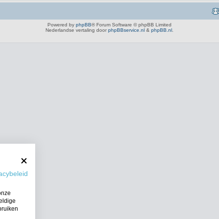
Powered by
phpBB
® Forum Software © phpBB Limited
Nederlandse vertaling door
phpBBservice.nl
&
phpBB.nl
.
acybeleid
onze
eldige
bruiken