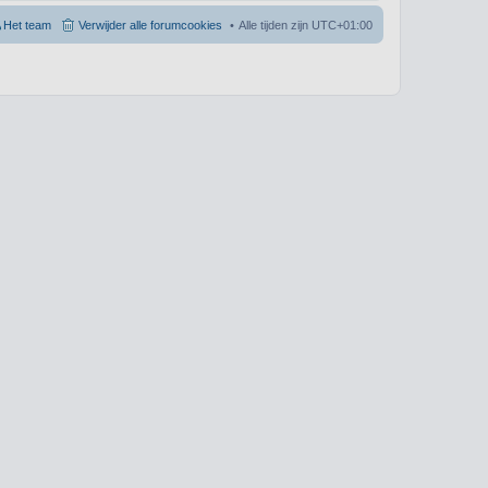
Het team
Verwijder alle forumcookies
Alle tijden zijn
UTC+01:00