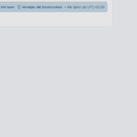
Het team
Verwijder alle forumcookies
Alle tijden zijn
UTC+01:00