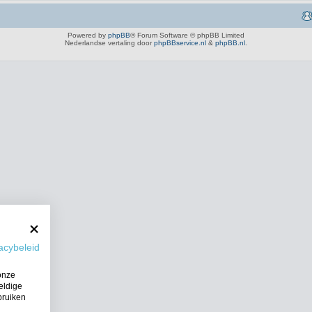
Powered by
phpBB
® Forum Software © phpBB Limited
Nederlandse vertaling door
phpBBservice.nl
&
phpBB.nl
.
acybeleid
onze
eldige
bruiken