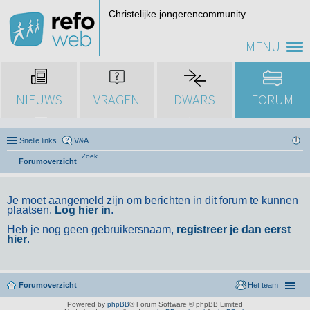
Christelijke jongerencommunity
MENU
NIEUWS
VRAGEN
DWARS
FORUM
Snelle links
V&A
Zoek
Forumoverzicht
Je moet aangemeld zijn om berichten in dit forum te kunnen
plaatsen.
Log hier in
.
Heb je nog geen gebruikersnaam,
registreer je dan eerst
hier
.
Forumoverzicht
Het team
Powered by
phpBB
® Forum Software © phpBB Limited