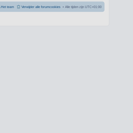
Het team
Verwijder alle forumcookies
Alle tijden zijn
UTC+01:00