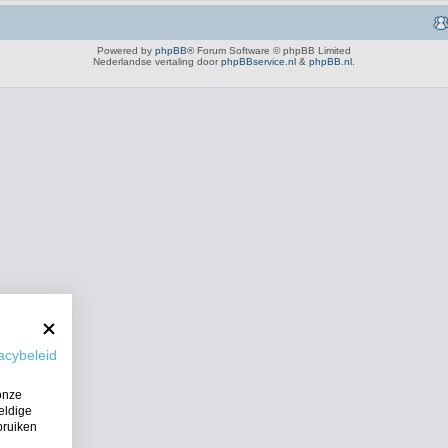
Powered by
phpBB
® Forum Software © phpBB Limited
Nederlandse vertaling door
phpBBservice.nl
&
phpBB.nl
.
acybeleid
onze
eldige
bruiken