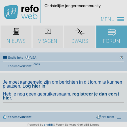
Christelijke jongerencommunity
MENU
NIEUWS
VRAGEN
DWARS
FORUM
Snelle links
V&A
Zoek
Forumoverzicht
Je moet aangemeld zijn om berichten in dit forum te kunnen
plaatsen.
Log hier in
.
Heb je nog geen gebruikersnaam,
registreer je dan eerst
hier
.
Forumoverzicht
Het team
Powered by
phpBB
® Forum Software © phpBB Limited