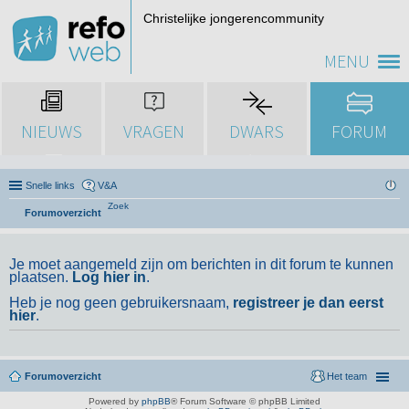
Christelijke jongerencommunity
MENU
NIEUWS
VRAGEN
DWARS
FORUM
Snelle links
V&A
Zoek
Forumoverzicht
Je moet aangemeld zijn om berichten in dit forum te kunnen
plaatsen.
Log hier in
.
Heb je nog geen gebruikersnaam,
registreer je dan eerst
hier
.
Forumoverzicht
Het team
Powered by
phpBB
® Forum Software © phpBB Limited