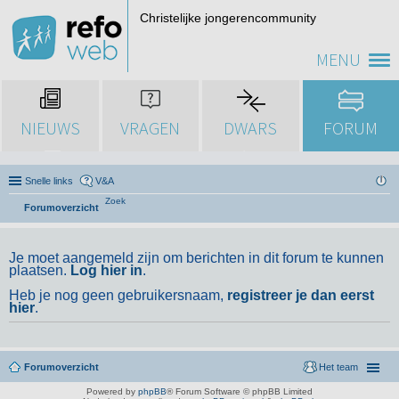
Christelijke jongerencommunity
MENU
NIEUWS
VRAGEN
DWARS
FORUM
Snelle links
V&A
Zoek
Forumoverzicht
Je moet aangemeld zijn om berichten in dit forum te kunnen
plaatsen.
Log hier in
.
Heb je nog geen gebruikersnaam,
registreer je dan eerst
hier
.
Forumoverzicht
Het team
Powered by
phpBB
® Forum Software © phpBB Limited