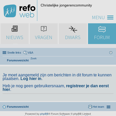
Christelijke jongerencommunity
MENU
NIEUWS
VRAGEN
DWARS
FORUM
Snelle links
V&A
Zoek
Forumoverzicht
Je moet aangemeld zijn om berichten in dit forum te kunnen
plaatsen.
Log hier in
.
Heb je nog geen gebruikersnaam,
registreer je dan eerst
hier
.
Forumoverzicht
Het team
Powered by
phpBB
® Forum Software © phpBB Limited