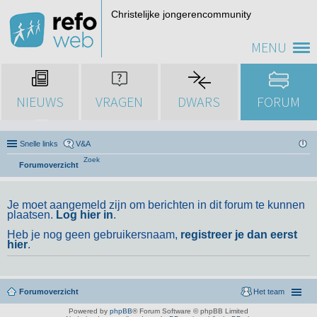
Christelijke jongerencommunity
MENU
NIEUWS
VRAGEN
DWARS
FORUM
Snelle links
V&A
Zoek
Forumoverzicht
Je moet aangemeld zijn om berichten in dit forum te kunnen
plaatsen.
Log hier in
.
Heb je nog geen gebruikersnaam,
registreer je dan eerst
hier
.
Forumoverzicht
Het team
Powered by
phpBB
® Forum Software © phpBB Limited