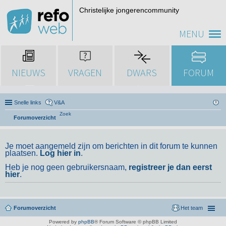
Christelijke jongerencommunity
MENU
NIEUWS
VRAGEN
DWARS
FORUM
Snelle links
V&A
Zoek
Forumoverzicht
Je moet aangemeld zijn om berichten in dit forum te kunnen
plaatsen.
Log hier in
.
Heb je nog geen gebruikersnaam,
registreer je dan eerst
hier
.
Forumoverzicht
Het team
Powered by
phpBB
® Forum Software © phpBB Limited