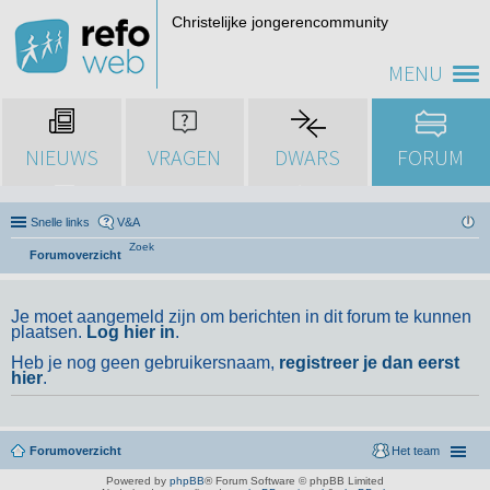
Christelijke jongerencommunity
MENU
NIEUWS
VRAGEN
DWARS
FORUM
Snelle links
V&A
Zoek
Forumoverzicht
Je moet aangemeld zijn om berichten in dit forum te kunnen
plaatsen.
Log hier in
.
Heb je nog geen gebruikersnaam,
registreer je dan eerst
hier
.
Forumoverzicht
Het team
Powered by
phpBB
® Forum Software © phpBB Limited