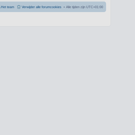
Het team
Verwijder alle forumcookies
Alle tijden zijn
UTC+01:00