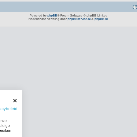
Powered by
phpBB
® Forum Software © phpBB Limited
Nederlandse vertaling door
phpBBservice.nl
&
phpBB.nl
.
acybeleid
onze
eldige
bruiken