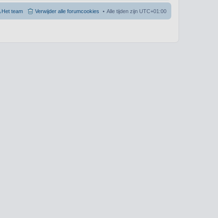
Het team
Verwijder alle forumcookies
Alle tijden zijn
UTC+01:00