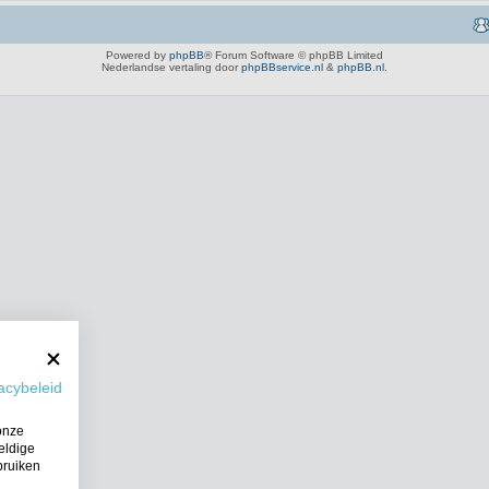
Powered by
phpBB
® Forum Software © phpBB Limited
Nederlandse vertaling door
phpBBservice.nl
&
phpBB.nl
.
acybeleid
onze
eldige
bruiken