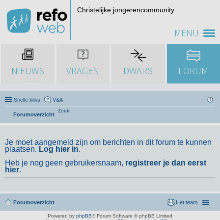
Christelijke jongerencommunity
MENU
NIEUWS
VRAGEN
DWARS
FORUM
Snelle links
V&A
Zoek
Forumoverzicht
Je moet aangemeld zijn om berichten in dit forum te kunnen
plaatsen.
Log hier in
.
Heb je nog geen gebruikersnaam,
registreer je dan eerst
hier
.
Forumoverzicht
Het team
Powered by
phpBB
® Forum Software © phpBB Limited