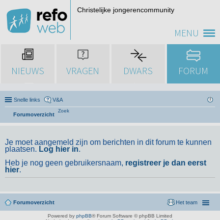
Christelijke jongerencommunity
MENU
NIEUWS
VRAGEN
DWARS
FORUM
Snelle links
V&A
Zoek
Forumoverzicht
Je moet aangemeld zijn om berichten in dit forum te kunnen
plaatsen.
Log hier in
.
Heb je nog geen gebruikersnaam,
registreer je dan eerst
hier
.
Forumoverzicht
Het team
Powered by
phpBB
® Forum Software © phpBB Limited