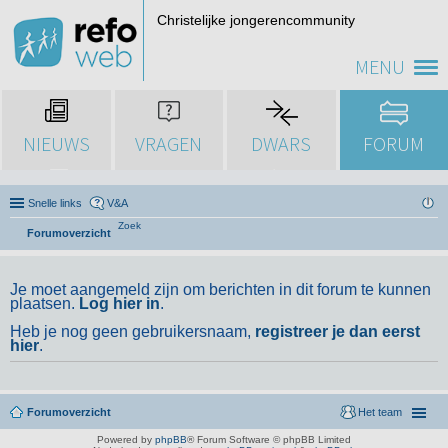
Christelijke jongerencommunity
MENU
NIEUWS
VRAGEN
DWARS
FORUM
Snelle links
V&A
Zoek
Forumoverzicht
Je moet aangemeld zijn om berichten in dit forum te kunnen
plaatsen.
Log hier in
.
Heb je nog geen gebruikersnaam,
registreer je dan eerst
hier
.
Forumoverzicht
Het team
Powered by
phpBB
® Forum Software © phpBB Limited