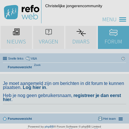
Christelijke jongerencommunity
MENU
NIEUWS
VRAGEN
DWARS
FORUM
Snelle links
V&A
Zoek
Forumoverzicht
Je moet aangemeld zijn om berichten in dit forum te kunnen
plaatsen.
Log hier in
.
Heb je nog geen gebruikersnaam,
registreer je dan eerst
hier
.
Forumoverzicht
Het team
Powered by
phpBB
® Forum Software © phpBB Limited