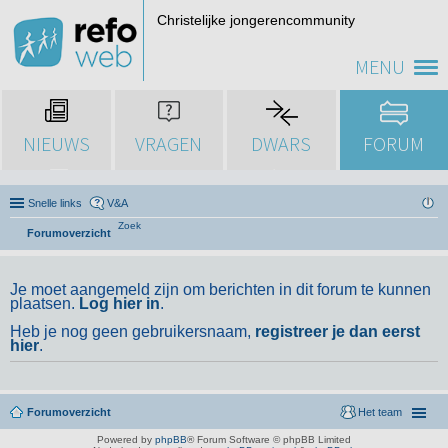
Christelijke jongerencommunity
MENU
NIEUWS
VRAGEN
DWARS
FORUM
Snelle links
V&A
Zoek
Forumoverzicht
Je moet aangemeld zijn om berichten in dit forum te kunnen
plaatsen.
Log hier in
.
Heb je nog geen gebruikersnaam,
registreer je dan eerst
hier
.
Forumoverzicht
Het team
Powered by
phpBB
® Forum Software © phpBB Limited