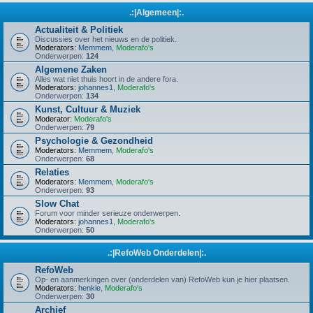
.:|Algemeen|:.
Actualiteit & Politiek
Discussies over het nieuws en de politiek.
Moderators:
Memmem
,
Moderafo's
Onderwerpen:
124
Algemene Zaken
Alles wat niet thuis hoort in de andere fora.
Moderators:
johannes1
,
Moderafo's
Onderwerpen:
134
Kunst, Cultuur & Muziek
Moderator:
Moderafo's
Onderwerpen:
79
Psychologie & Gezondheid
Moderators:
Memmem
,
Moderafo's
Onderwerpen:
68
Relaties
Moderators:
Memmem
,
Moderafo's
Onderwerpen:
93
Slow Chat
Forum voor minder serieuze onderwerpen.
Moderators:
johannes1
,
Moderafo's
Onderwerpen:
50
.:|RefoWeb Onderdelen|:.
RefoWeb
Op- en aanmerkingen over (onderdelen van) RefoWeb kun je hier plaatsen.
Moderators:
henkie
,
Moderafo's
Onderwerpen:
30
Archief