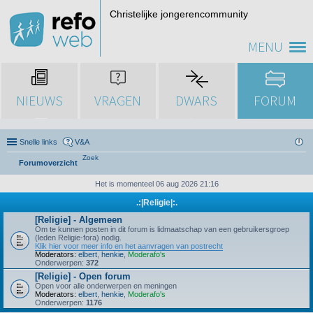
Christelijke jongerencommunity
MENU
NIEUWS
VRAGEN
DWARS
FORUM
Snelle links
V&A
Zoek
Forumoverzicht
Het is momenteel 06 aug 2026 21:16
.:|Religie|:.
[Religie] - Algemeen
Om te kunnen posten in dit forum is lidmaatschap van een gebruikersgroep
(leden Religie-fora) nodig.
Klik hier voor meer info en het aanvragen van postrecht
Moderators:
elbert
,
henkie
,
Moderafo's
Onderwerpen:
372
[Religie] - Open forum
Open voor alle onderwerpen en meningen
Moderators:
elbert
,
henkie
,
Moderafo's
Onderwerpen:
1176