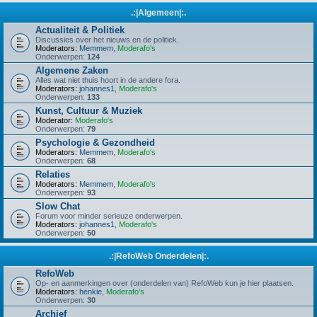
.:|Algemeen|:.
Actualiteit & Politiek
Discussies over het nieuws en de politiek.
Moderators:
Memmem
,
Moderafo's
Onderwerpen:
124
Algemene Zaken
Alles wat niet thuis hoort in de andere fora.
Moderators:
johannes1
,
Moderafo's
Onderwerpen:
133
Kunst, Cultuur & Muziek
Moderator:
Moderafo's
Onderwerpen:
79
Psychologie & Gezondheid
Moderators:
Memmem
,
Moderafo's
Onderwerpen:
68
Relaties
Moderators:
Memmem
,
Moderafo's
Onderwerpen:
93
Slow Chat
Forum voor minder serieuze onderwerpen.
Moderators:
johannes1
,
Moderafo's
Onderwerpen:
50
.:|RefoWeb Onderdelen|:.
RefoWeb
Op- en aanmerkingen over (onderdelen van) RefoWeb kun je hier plaatsen.
Moderators:
henkie
,
Moderafo's
Onderwerpen:
30
Archief