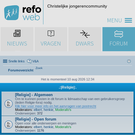
Christelijke jongerencommunity
MENU
NIEUWS
VRAGEN
DWARS
FORUM
Snelle links
V&A
Zoek
Forumoverzicht
Het is momenteel 10 aug 2026 12:34
.:|Religie|:.
[Religie] - Algemeen
Om te kunnen posten in dit forum is lidmaatschap van een gebruikersgroep
(leden Religie-fora) nodig.
Klik hier voor meer info en het aanvragen van postrecht
Moderators:
elbert
,
henkie
,
Moderafo's
Onderwerpen:
372
[Religie] - Open forum
Open voor alle onderwerpen en meningen
Moderators:
elbert
,
henkie
,
Moderafo's
Onderwerpen:
1176