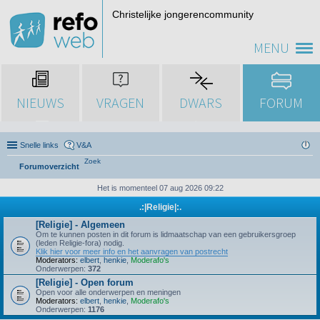
Christelijke jongerencommunity
MENU
NIEUWS
VRAGEN
DWARS
FORUM
Snelle links
V&A
Zoek
Forumoverzicht
Het is momenteel 07 aug 2026 09:22
.:|Religie|:.
[Religie] - Algemeen
Om te kunnen posten in dit forum is lidmaatschap van een gebruikersgroep
(leden Religie-fora) nodig.
Klik hier voor meer info en het aanvragen van postrecht
Moderators:
elbert
,
henkie
,
Moderafo's
Onderwerpen:
372
[Religie] - Open forum
Open voor alle onderwerpen en meningen
Moderators:
elbert
,
henkie
,
Moderafo's
Onderwerpen:
1176