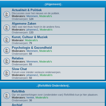
.:|Algemeen|:.
Actualiteit & Politiek
Discussies over het nieuws en de politiek.
Moderators:
Memmem
,
Moderafo's
Onderwerpen:
124
Algemene Zaken
Alles wat niet thuis hoort in de andere fora.
Moderators:
johannes1
,
Moderafo's
Onderwerpen:
133
Kunst, Cultuur & Muziek
Moderator:
Moderafo's
Onderwerpen:
79
Psychologie & Gezondheid
Moderators:
Memmem
,
Moderafo's
Onderwerpen:
68
Relaties
Moderators:
Memmem
,
Moderafo's
Onderwerpen:
93
Slow Chat
Forum voor minder serieuze onderwerpen.
Moderators:
johannes1
,
Moderafo's
Onderwerpen:
50
.:|RefoWeb Onderdelen|:.
RefoWeb
Op- en aanmerkingen over (onderdelen van) RefoWeb kun je hier plaatsen.
Moderators:
henkie
,
Moderafo's
Onderwerpen:
30
Archief