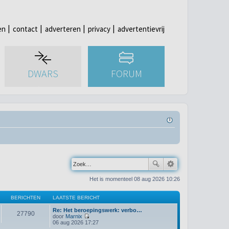
en
contact
adverteren
privacy
advertentievrij
DWARS
FORUM
Het is momenteel 08 aug 2026 10:26
BERICHTEN
LAATSTE BERICHT
Re: Het beroepingswerk: verbo…
27790
door
Marnix
B
06 aug 2026 17:27
e