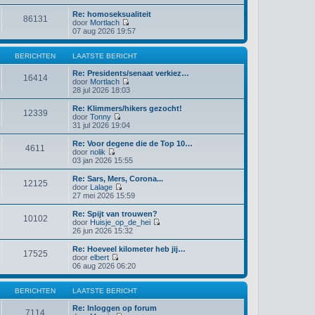
k
Re: homoseksualiteit
i
86131
door
Mortlach
j
B
07 aug 2026 19:57
k
e
l
k
a
i
BERICHTEN
LAATSTE BERICHT
a
j
t
k
Re: Presidents/senaat verkiez…
s
16414
l
door
Mortlach
t
a
B
28 jul 2026 18:03
e
a
e
b
t
k
e
Re: Klimmers/hikers gezocht!
12339
s
i
r
door
Tonny
t
j
B
i
31 jul 2026 19:04
e
k
e
c
b
l
k
h
Re: Voor degene die de Top 10…
4611
e
a
i
t
door
nolik
r
a
j
B
03 jan 2026 15:55
i
t
k
e
c
s
l
k
Re: Sars, Mers, Corona...
h
t
12125
a
i
door
Lalage
t
e
a
j
B
27 mei 2026 15:59
b
t
k
e
e
s
l
k
Re: Spijt van trouwen?
r
t
10102
a
i
door
Huisje_op_de_hei
i
e
a
j
B
26 jun 2026 15:32
c
b
t
k
e
h
e
s
l
k
Re: Hoeveel kilometer heb jij…
t
r
t
17525
a
i
door
elbert
i
e
a
j
B
06 aug 2026 06:20
c
b
t
k
e
h
e
s
l
k
t
r
t
a
i
BERICHTEN
LAATSTE BERICHT
i
e
a
j
c
b
t
k
Re: Inloggen op forum
h
7114
e
s