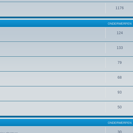
1176
ONDERWERPEN
124
133
79
68
93
50
ONDERWERPEN
30