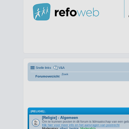
Snelle links
V&A
Zoek
Forumoverzicht
.:|RELIGIE|:.
[Religie] - Algemeen
Om te kunnen posten in dit forum is lidmaatschap van een gebr
Klik hier voor meer info en het aanvragen van postrecht
Moderators:
elbert
,
henkie
,
Moderafo's