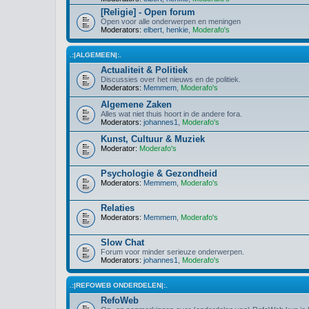
[Religie] - Open forum
Open voor alle onderwerpen en meningen
Moderators:
elbert
,
henkie
,
Moderafo's
.:|ALGEMEEN|:.
Actualiteit & Politiek
Discussies over het nieuws en de politiek.
Moderators:
Memmem
,
Moderafo's
Algemene Zaken
Alles wat niet thuis hoort in de andere fora.
Moderators:
johannes1
,
Moderafo's
Kunst, Cultuur & Muziek
Moderator:
Moderafo's
Psychologie & Gezondheid
Moderators:
Memmem
,
Moderafo's
Relaties
Moderators:
Memmem
,
Moderafo's
Slow Chat
Forum voor minder serieuze onderwerpen.
Moderators:
johannes1
,
Moderafo's
.:|REFOWEB ONDERDELEN|:.
RefoWeb