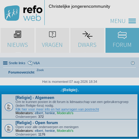
Christelijke jongerencommunity
MENU
NIEUWS
VRAGEN
DWARS
FORUM
Snelle links
V&A
Zoek
Forumoverzicht
Het is momenteel 07 aug 2026 18:34
.:|Religie|:.
[Religie] - Algemeen
Om te kunnen posten in dit forum is lidmaatschap van een gebruikersgroep
(leden Religie-fora) nodig.
Klik hier voor meer info en het aanvragen van postrecht
Moderators:
elbert
,
henkie
,
Moderafo's
Onderwerpen:
372
[Religie] - Open forum
Open voor alle onderwerpen en meningen
Moderators:
elbert
,
henkie
,
Moderafo's
Onderwerpen:
1176