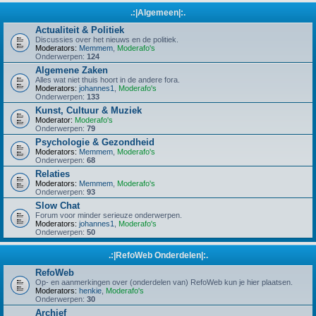
.:|Algemeen|:.
Actualiteit & Politiek
Discussies over het nieuws en de politiek.
Moderators:
Memmem
,
Moderafo's
Onderwerpen:
124
Algemene Zaken
Alles wat niet thuis hoort in de andere fora.
Moderators:
johannes1
,
Moderafo's
Onderwerpen:
133
Kunst, Cultuur & Muziek
Moderator:
Moderafo's
Onderwerpen:
79
Psychologie & Gezondheid
Moderators:
Memmem
,
Moderafo's
Onderwerpen:
68
Relaties
Moderators:
Memmem
,
Moderafo's
Onderwerpen:
93
Slow Chat
Forum voor minder serieuze onderwerpen.
Moderators:
johannes1
,
Moderafo's
Onderwerpen:
50
.:|RefoWeb Onderdelen|:.
RefoWeb
Op- en aanmerkingen over (onderdelen van) RefoWeb kun je hier plaatsen.
Moderators:
henkie
,
Moderafo's
Onderwerpen:
30
Archief