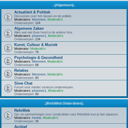
.:|Algemeen|:.
Actualiteit & Politiek
Discussies over het nieuws en de politiek.
Moderators:
Memmem
,
Moderafo's
Onderwerpen:
124
Algemene Zaken
Alles wat niet thuis hoort in de andere fora.
Moderators:
johannes1
,
Moderafo's
Onderwerpen:
134
Kunst, Cultuur & Muziek
Moderator:
Moderafo's
Onderwerpen:
79
Psychologie & Gezondheid
Moderators:
Memmem
,
Moderafo's
Onderwerpen:
68
Relaties
Moderators:
Memmem
,
Moderafo's
Onderwerpen:
93
Slow Chat
Forum voor minder serieuze onderwerpen.
Moderators:
johannes1
,
Moderafo's
Onderwerpen:
50
.:|RefoWeb Onderdelen|:.
RefoWeb
Op- en aanmerkingen over (onderdelen van) RefoWeb kun je hier plaatsen.
Moderators:
henkie
,
Moderafo's
Onderwerpen:
30
Archief