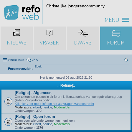
Christelijke jongerencommunity
MENU
NIEUWS
VRAGEN
DWARS
FORUM
Snelle links
V&A
Zoek
Forumoverzicht
Het is momenteel 06 aug 2026 21:30
.:|Religie|:.
[Religie] - Algemeen
Om te kunnen posten in dit forum is lidmaatschap van een gebruikersgroep
(leden Religie-fora) nodig.
Klik hier voor meer info en het aanvragen van postrecht
Moderators:
elbert
,
henkie
,
Moderafo's
Onderwerpen:
372
[Religie] - Open forum
Open voor alle onderwerpen en meningen
Moderators:
elbert
,
henkie
,
Moderafo's
Onderwerpen:
1176