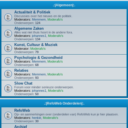
.:|Algemeen|:.
Actualiteit & Politiek
Discussies over het nieuws en de politiek.
Moderators:
Memmem
,
Moderafo's
Onderwerpen:
124
Algemene Zaken
Alles wat niet thuis hoort in de andere fora.
Moderators:
johannes1
,
Moderafo's
Onderwerpen:
134
Kunst, Cultuur & Muziek
Moderator:
Moderafo's
Onderwerpen:
79
Psychologie & Gezondheid
Moderators:
Memmem
,
Moderafo's
Onderwerpen:
68
Relaties
Moderators:
Memmem
,
Moderafo's
Onderwerpen:
93
Slow Chat
Forum voor minder serieuze onderwerpen.
Moderators:
johannes1
,
Moderafo's
Onderwerpen:
50
.:|RefoWeb Onderdelen|:.
RefoWeb
Op- en aanmerkingen over (onderdelen van) RefoWeb kun je hier plaatsen.
Moderators:
henkie
,
Moderafo's
Onderwerpen:
30
Archief