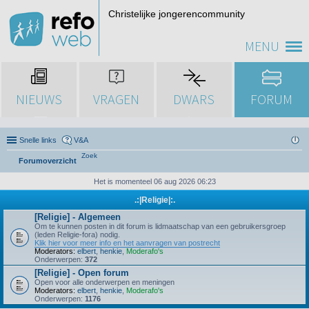
Christelijke jongerencommunity
MENU
NIEUWS
VRAGEN
DWARS
FORUM
Snelle links
V&A
Zoek
Forumoverzicht
Het is momenteel 06 aug 2026 06:23
.:|Religie|:.
[Religie] - Algemeen
Om te kunnen posten in dit forum is lidmaatschap van een gebruikersgroep
(leden Religie-fora) nodig.
Klik hier voor meer info en het aanvragen van postrecht
Moderators:
elbert
,
henkie
,
Moderafo's
Onderwerpen:
372
[Religie] - Open forum
Open voor alle onderwerpen en meningen
Moderators:
elbert
,
henkie
,
Moderafo's
Onderwerpen:
1176