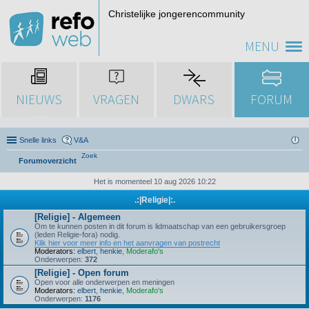
Christelijke jongerencommunity
MENU
NIEUWS
VRAGEN
DWARS
FORUM
Snelle links
V&A
Zoek
Forumoverzicht
Het is momenteel 10 aug 2026 10:22
.:|Religie|:.
[Religie] - Algemeen
Om te kunnen posten in dit forum is lidmaatschap van een gebruikersgroep
(leden Religie-fora) nodig.
Klik hier voor meer info en het aanvragen van postrecht
Moderators:
elbert
,
henkie
,
Moderafo's
Onderwerpen:
372
[Religie] - Open forum
Open voor alle onderwerpen en meningen
Moderators:
elbert
,
henkie
,
Moderafo's
Onderwerpen:
1176