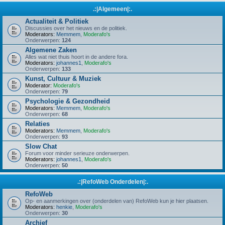
.:|Algemeen|:.
Actualiteit & Politiek
Discussies over het nieuws en de politiek.
Moderators:
Memmem
,
Moderafo's
Onderwerpen:
124
Algemene Zaken
Alles wat niet thuis hoort in de andere fora.
Moderators:
johannes1
,
Moderafo's
Onderwerpen:
133
Kunst, Cultuur & Muziek
Moderator:
Moderafo's
Onderwerpen:
79
Psychologie & Gezondheid
Moderators:
Memmem
,
Moderafo's
Onderwerpen:
68
Relaties
Moderators:
Memmem
,
Moderafo's
Onderwerpen:
93
Slow Chat
Forum voor minder serieuze onderwerpen.
Moderators:
johannes1
,
Moderafo's
Onderwerpen:
50
.:|RefoWeb Onderdelen|:.
RefoWeb
Op- en aanmerkingen over (onderdelen van) RefoWeb kun je hier plaatsen.
Moderators:
henkie
,
Moderafo's
Onderwerpen:
30
Archief