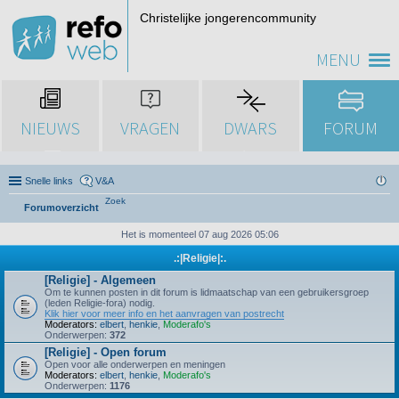
Christelijke jongerencommunity
MENU
NIEUWS
VRAGEN
DWARS
FORUM
Snelle links
V&A
Zoek
Forumoverzicht
Het is momenteel 07 aug 2026 05:06
.:|Religie|:.
[Religie] - Algemeen
Om te kunnen posten in dit forum is lidmaatschap van een gebruikersgroep
(leden Religie-fora) nodig.
Klik hier voor meer info en het aanvragen van postrecht
Moderators:
elbert
,
henkie
,
Moderafo's
Onderwerpen:
372
[Religie] - Open forum
Open voor alle onderwerpen en meningen
Moderators:
elbert
,
henkie
,
Moderafo's
Onderwerpen:
1176