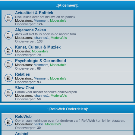
.:|Algemeen|:.
Actualiteit & Politiek
Discussies over het nieuws en de politiek.
Moderators:
Memmem
,
Moderafo's
Onderwerpen:
124
Algemene Zaken
Alles wat niet thuis hoort in de andere fora.
Moderators:
johannes1
,
Moderafo's
Onderwerpen:
133
Kunst, Cultuur & Muziek
Moderator:
Moderafo's
Onderwerpen:
79
Psychologie & Gezondheid
Moderators:
Memmem
,
Moderafo's
Onderwerpen:
68
Relaties
Moderators:
Memmem
,
Moderafo's
Onderwerpen:
93
Slow Chat
Forum voor minder serieuze onderwerpen.
Moderators:
johannes1
,
Moderafo's
Onderwerpen:
50
.:|RefoWeb Onderdelen|:.
RefoWeb
Op- en aanmerkingen over (onderdelen van) RefoWeb kun je hier plaatsen.
Moderators:
henkie
,
Moderafo's
Onderwerpen:
30
Archief