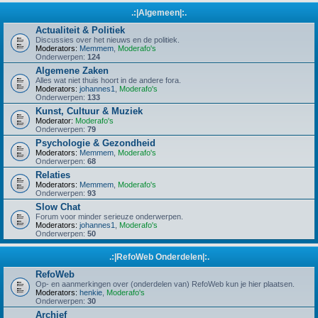
.:|Algemeen|:.
Actualiteit & Politiek
Discussies over het nieuws en de politiek.
Moderators:
Memmem
,
Moderafo's
Onderwerpen:
124
Algemene Zaken
Alles wat niet thuis hoort in de andere fora.
Moderators:
johannes1
,
Moderafo's
Onderwerpen:
133
Kunst, Cultuur & Muziek
Moderator:
Moderafo's
Onderwerpen:
79
Psychologie & Gezondheid
Moderators:
Memmem
,
Moderafo's
Onderwerpen:
68
Relaties
Moderators:
Memmem
,
Moderafo's
Onderwerpen:
93
Slow Chat
Forum voor minder serieuze onderwerpen.
Moderators:
johannes1
,
Moderafo's
Onderwerpen:
50
.:|RefoWeb Onderdelen|:.
RefoWeb
Op- en aanmerkingen over (onderdelen van) RefoWeb kun je hier plaatsen.
Moderators:
henkie
,
Moderafo's
Onderwerpen:
30
Archief