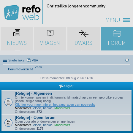
Christelijke jongerencommunity
MENU
NIEUWS
VRAGEN
DWARS
FORUM
Snelle links
V&A
Zoek
Forumoverzicht
Het is momenteel 08 aug 2026 14:26
.:|Religie|:.
[Religie] - Algemeen
Om te kunnen posten in dit forum is lidmaatschap van een gebruikersgroep
(leden Religie-fora) nodig.
Klik hier voor meer info en het aanvragen van postrecht
Moderators:
elbert
,
henkie
,
Moderafo's
Onderwerpen:
372
[Religie] - Open forum
Open voor alle onderwerpen en meningen
Moderators:
elbert
,
henkie
,
Moderafo's
Onderwerpen:
1176