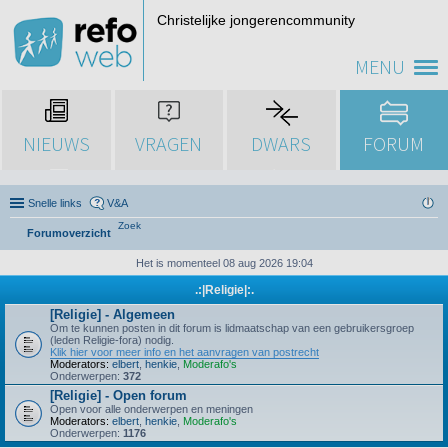
Christelijke jongerencommunity
MENU
NIEUWS
VRAGEN
DWARS
FORUM
Snelle links
V&A
Zoek
Forumoverzicht
Het is momenteel 08 aug 2026 19:04
.:|Religie|:.
[Religie] - Algemeen
Om te kunnen posten in dit forum is lidmaatschap van een gebruikersgroep
(leden Religie-fora) nodig.
Klik hier voor meer info en het aanvragen van postrecht
Moderators:
elbert
,
henkie
,
Moderafo's
Onderwerpen:
372
[Religie] - Open forum
Open voor alle onderwerpen en meningen
Moderators:
elbert
,
henkie
,
Moderafo's
Onderwerpen:
1176