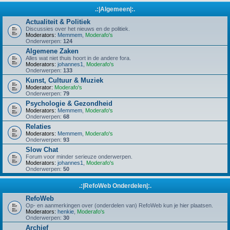
.:|Algemeen|:.
Actualiteit & Politiek
Discussies over het nieuws en de politiek.
Moderators:
Memmem
,
Moderafo's
Onderwerpen:
124
Algemene Zaken
Alles wat niet thuis hoort in de andere fora.
Moderators:
johannes1
,
Moderafo's
Onderwerpen:
133
Kunst, Cultuur & Muziek
Moderator:
Moderafo's
Onderwerpen:
79
Psychologie & Gezondheid
Moderators:
Memmem
,
Moderafo's
Onderwerpen:
68
Relaties
Moderators:
Memmem
,
Moderafo's
Onderwerpen:
93
Slow Chat
Forum voor minder serieuze onderwerpen.
Moderators:
johannes1
,
Moderafo's
Onderwerpen:
50
.:|RefoWeb Onderdelen|:.
RefoWeb
Op- en aanmerkingen over (onderdelen van) RefoWeb kun je hier plaatsen.
Moderators:
henkie
,
Moderafo's
Onderwerpen:
30
Archief