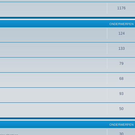
1176
ONDERWERPEN
124
133
79
68
93
50
ONDERWERPEN
30