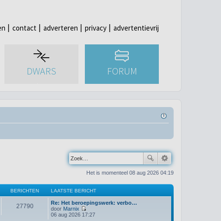
en
contact
adverteren
privacy
advertentievrij
DWARS
FORUM
Het is momenteel 08 aug 2026 04:19
BERICHTEN
LAATSTE BERICHT
Re: Het beroepingswerk: verbo…
27790
door
Marnix
B
06 aug 2026 17:27
e