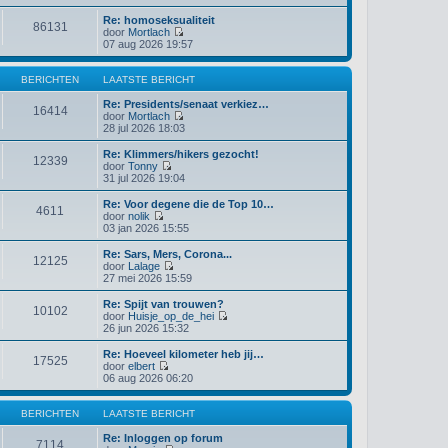
k
Re: homoseksualiteit
i
86131
door
Mortlach
j
B
07 aug 2026 19:57
k
e
l
k
a
i
BERICHTEN
LAATSTE BERICHT
a
j
t
k
Re: Presidents/senaat verkiez…
s
16414
l
door
Mortlach
t
a
B
28 jul 2026 18:03
e
a
e
b
t
k
e
Re: Klimmers/hikers gezocht!
12339
s
i
r
door
Tonny
t
j
B
i
31 jul 2026 19:04
e
k
e
c
b
l
k
h
Re: Voor degene die de Top 10…
4611
e
a
i
t
door
nolik
r
a
j
B
03 jan 2026 15:55
i
t
k
e
c
s
l
k
Re: Sars, Mers, Corona...
h
t
12125
a
i
door
Lalage
t
e
a
j
B
27 mei 2026 15:59
b
t
k
e
e
s
l
k
Re: Spijt van trouwen?
r
t
10102
a
i
door
Huisje_op_de_hei
i
e
a
j
B
26 jun 2026 15:32
c
b
t
k
e
h
e
s
l
k
Re: Hoeveel kilometer heb jij…
t
r
t
17525
a
i
door
elbert
i
e
a
j
B
06 aug 2026 06:20
c
b
t
k
e
h
e
s
l
k
t
r
t
a
i
BERICHTEN
LAATSTE BERICHT
i
e
a
j
c
b
t
k
Re: Inloggen op forum
h
7114
e
s