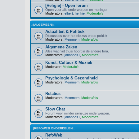
[Religie] - Open forum
Open voor alle onderwerpen en meningen
Moderators:
elbert
,
henkie
,
Moderafo's
.:|ALGEMEEN|:.
Actualiteit & Politiek
Discussies over het nieuws en de politiek.
Moderators:
Memmem
,
Moderafo's
Algemene Zaken
Alles wat niet thuis hoort in de andere fora.
Moderators:
johannes1
,
Moderafo's
Kunst, Cultuur & Muziek
Moderator:
Moderafo's
Psychologie & Gezondheid
Moderators:
Memmem
,
Moderafo's
Relaties
Moderators:
Memmem
,
Moderafo's
Slow Chat
Forum voor minder serieuze onderwerpen.
Moderators:
johannes1
,
Moderafo's
.:|REFOWEB ONDERDELEN|:.
RefoWeb