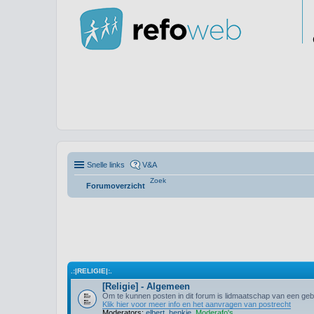
Snelle links
V&A
Zoek
Forumoverzicht
.:|RELIGIE|:.
[Religie] - Algemeen
Om te kunnen posten in dit forum is lidmaatschap van een gebr
Klik hier voor meer info en het aanvragen van postrecht
Moderators:
elbert
,
henkie
,
Moderafo's