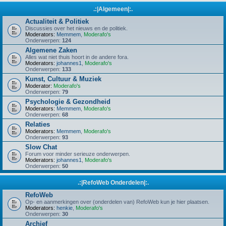
.:|Algemeen|:.
Actualiteit & Politiek
Discussies over het nieuws en de politiek.
Moderators:
Memmem
,
Moderafo's
Onderwerpen:
124
Algemene Zaken
Alles wat niet thuis hoort in de andere fora.
Moderators:
johannes1
,
Moderafo's
Onderwerpen:
133
Kunst, Cultuur & Muziek
Moderator:
Moderafo's
Onderwerpen:
79
Psychologie & Gezondheid
Moderators:
Memmem
,
Moderafo's
Onderwerpen:
68
Relaties
Moderators:
Memmem
,
Moderafo's
Onderwerpen:
93
Slow Chat
Forum voor minder serieuze onderwerpen.
Moderators:
johannes1
,
Moderafo's
Onderwerpen:
50
.:|RefoWeb Onderdelen|:.
RefoWeb
Op- en aanmerkingen over (onderdelen van) RefoWeb kun je hier plaatsen.
Moderators:
henkie
,
Moderafo's
Onderwerpen:
30
Archief