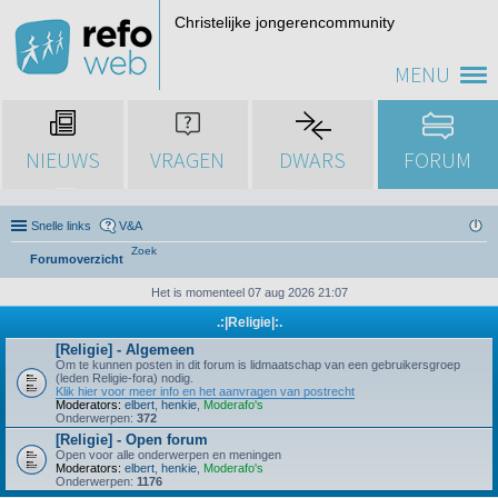
Christelijke jongerencommunity
MENU
NIEUWS
VRAGEN
DWARS
FORUM
Snelle links
V&A
Zoek
Forumoverzicht
Het is momenteel 07 aug 2026 21:07
.:|Religie|:.
[Religie] - Algemeen
Om te kunnen posten in dit forum is lidmaatschap van een gebruikersgroep
(leden Religie-fora) nodig.
Klik hier voor meer info en het aanvragen van postrecht
Moderators:
elbert
,
henkie
,
Moderafo's
Onderwerpen:
372
[Religie] - Open forum
Open voor alle onderwerpen en meningen
Moderators:
elbert
,
henkie
,
Moderafo's
Onderwerpen:
1176