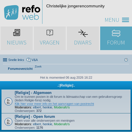
Christelijke jongerencommunity
MENU
NIEUWS
VRAGEN
DWARS
FORUM
Snelle links
V&A
Zoek
Forumoverzicht
Het is momenteel 06 aug 2026 16:22
.:|Religie|:.
[Religie] - Algemeen
Om te kunnen posten in dit forum is lidmaatschap van een gebruikersgroep
(leden Religie-fora) nodig.
Klik hier voor meer info en het aanvragen van postrecht
Moderators:
elbert
,
henkie
,
Moderafo's
Onderwerpen:
372
[Religie] - Open forum
Open voor alle onderwerpen en meningen
Moderators:
elbert
,
henkie
,
Moderafo's
Onderwerpen:
1176