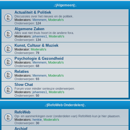
.:|Algemeen|:.
Actualiteit & Politiek
Discussies over het nieuws en de politiek.
Moderators:
Memmem
,
Moderafo's
Onderwerpen:
124
Algemene Zaken
Alles wat niet thuis hoort in de andere fora.
Moderators:
johannes1
,
Moderafo's
Onderwerpen:
134
Kunst, Cultuur & Muziek
Moderator:
Moderafo's
Onderwerpen:
79
Psychologie & Gezondheid
Moderators:
Memmem
,
Moderafo's
Onderwerpen:
68
Relaties
Moderators:
Memmem
,
Moderafo's
Onderwerpen:
93
Slow Chat
Forum voor minder serieuze onderwerpen.
Moderators:
johannes1
,
Moderafo's
Onderwerpen:
50
.:|RefoWeb Onderdelen|:.
RefoWeb
Op- en aanmerkingen over (onderdelen van) RefoWeb kun je hier plaatsen.
Moderators:
henkie
,
Moderafo's
Onderwerpen:
30
Archief