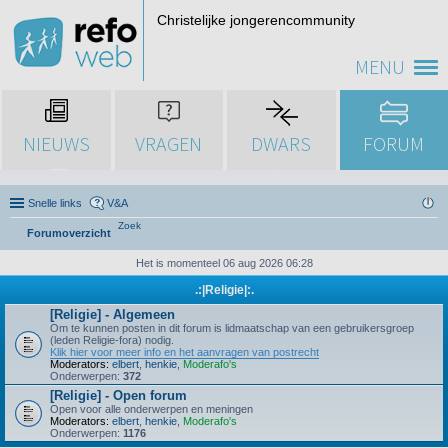
Christelijke jongerencommunity
MENU
NIEUWS
VRAGEN
DWARS
FORUM
Snelle links
V&A
Zoek
Forumoverzicht
Het is momenteel 06 aug 2026 06:28
.:|Religie|:.
[Religie] - Algemeen
Om te kunnen posten in dit forum is lidmaatschap van een gebruikersgroep
(leden Religie-fora) nodig.
Klik hier voor meer info en het aanvragen van postrecht
Moderators:
elbert
,
henkie
,
Moderafo's
Onderwerpen:
372
[Religie] - Open forum
Open voor alle onderwerpen en meningen
Moderators:
elbert
,
henkie
,
Moderafo's
Onderwerpen:
1176