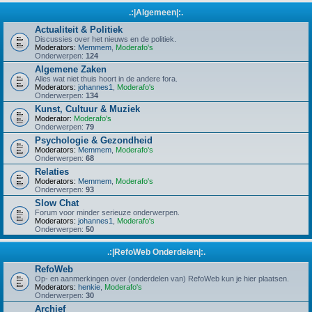
.:|Algemeen|:.
Actualiteit & Politiek
Discussies over het nieuws en de politiek.
Moderators:
Memmem
,
Moderafo's
Onderwerpen:
124
Algemene Zaken
Alles wat niet thuis hoort in de andere fora.
Moderators:
johannes1
,
Moderafo's
Onderwerpen:
134
Kunst, Cultuur & Muziek
Moderator:
Moderafo's
Onderwerpen:
79
Psychologie & Gezondheid
Moderators:
Memmem
,
Moderafo's
Onderwerpen:
68
Relaties
Moderators:
Memmem
,
Moderafo's
Onderwerpen:
93
Slow Chat
Forum voor minder serieuze onderwerpen.
Moderators:
johannes1
,
Moderafo's
Onderwerpen:
50
.:|RefoWeb Onderdelen|:.
RefoWeb
Op- en aanmerkingen over (onderdelen van) RefoWeb kun je hier plaatsen.
Moderators:
henkie
,
Moderafo's
Onderwerpen:
30
Archief