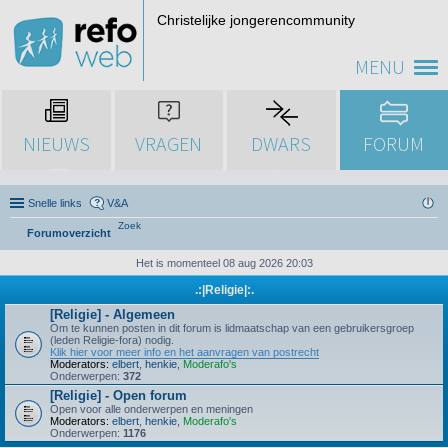
Christelijke jongerencommunity
MENU
NIEUWS
VRAGEN
DWARS
FORUM
Snelle links
V&A
Zoek
Forumoverzicht
Het is momenteel 08 aug 2026 20:03
.:|Religie|:.
[Religie] - Algemeen
Om te kunnen posten in dit forum is lidmaatschap van een gebruikersgroep
(leden Religie-fora) nodig.
Klik hier voor meer info en het aanvragen van postrecht
Moderators:
elbert
,
henkie
,
Moderafo's
Onderwerpen:
372
[Religie] - Open forum
Open voor alle onderwerpen en meningen
Moderators:
elbert
,
henkie
,
Moderafo's
Onderwerpen:
1176