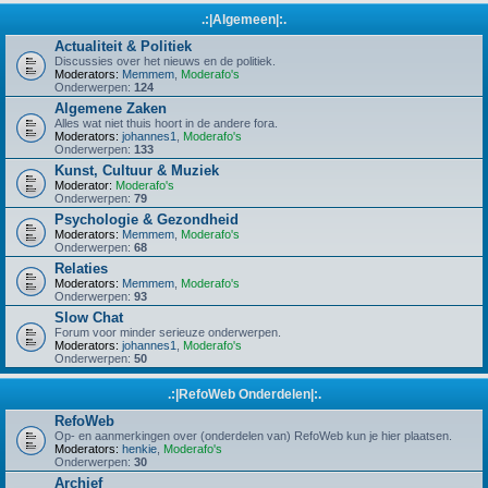
.:|Algemeen|:.
Actualiteit & Politiek
Discussies over het nieuws en de politiek.
Moderators:
Memmem
,
Moderafo's
Onderwerpen:
124
Algemene Zaken
Alles wat niet thuis hoort in de andere fora.
Moderators:
johannes1
,
Moderafo's
Onderwerpen:
133
Kunst, Cultuur & Muziek
Moderator:
Moderafo's
Onderwerpen:
79
Psychologie & Gezondheid
Moderators:
Memmem
,
Moderafo's
Onderwerpen:
68
Relaties
Moderators:
Memmem
,
Moderafo's
Onderwerpen:
93
Slow Chat
Forum voor minder serieuze onderwerpen.
Moderators:
johannes1
,
Moderafo's
Onderwerpen:
50
.:|RefoWeb Onderdelen|:.
RefoWeb
Op- en aanmerkingen over (onderdelen van) RefoWeb kun je hier plaatsen.
Moderators:
henkie
,
Moderafo's
Onderwerpen:
30
Archief