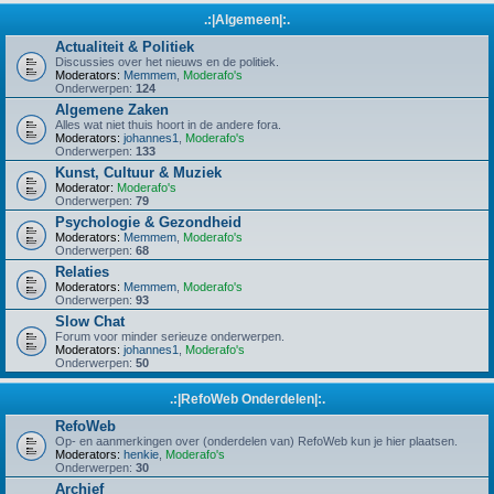
.:|Algemeen|:.
Actualiteit & Politiek
Discussies over het nieuws en de politiek.
Moderators:
Memmem
,
Moderafo's
Onderwerpen:
124
Algemene Zaken
Alles wat niet thuis hoort in de andere fora.
Moderators:
johannes1
,
Moderafo's
Onderwerpen:
133
Kunst, Cultuur & Muziek
Moderator:
Moderafo's
Onderwerpen:
79
Psychologie & Gezondheid
Moderators:
Memmem
,
Moderafo's
Onderwerpen:
68
Relaties
Moderators:
Memmem
,
Moderafo's
Onderwerpen:
93
Slow Chat
Forum voor minder serieuze onderwerpen.
Moderators:
johannes1
,
Moderafo's
Onderwerpen:
50
.:|RefoWeb Onderdelen|:.
RefoWeb
Op- en aanmerkingen over (onderdelen van) RefoWeb kun je hier plaatsen.
Moderators:
henkie
,
Moderafo's
Onderwerpen:
30
Archief