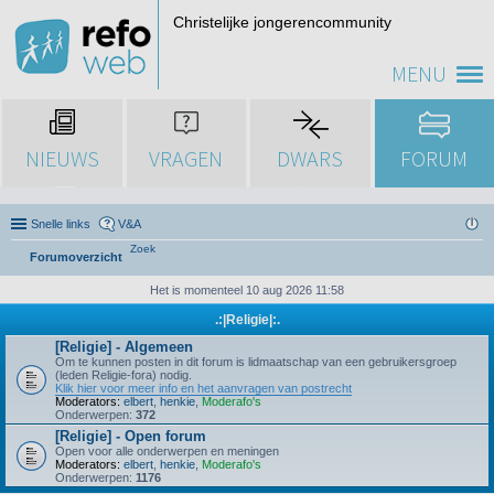
Christelijke jongerencommunity
MENU
NIEUWS
VRAGEN
DWARS
FORUM
Snelle links
V&A
Zoek
Forumoverzicht
Het is momenteel 10 aug 2026 11:58
.:|Religie|:.
[Religie] - Algemeen
Om te kunnen posten in dit forum is lidmaatschap van een gebruikersgroep
(leden Religie-fora) nodig.
Klik hier voor meer info en het aanvragen van postrecht
Moderators:
elbert
,
henkie
,
Moderafo's
Onderwerpen:
372
[Religie] - Open forum
Open voor alle onderwerpen en meningen
Moderators:
elbert
,
henkie
,
Moderafo's
Onderwerpen:
1176