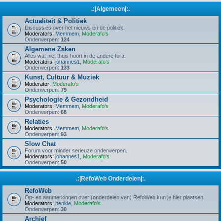
.:|Algemeen|:.
Actualiteit & Politiek
Discussies over het nieuws en de politiek.
Moderators:
Memmem
,
Moderafo's
Onderwerpen:
124
Algemene Zaken
Alles wat niet thuis hoort in de andere fora.
Moderators:
johannes1
,
Moderafo's
Onderwerpen:
133
Kunst, Cultuur & Muziek
Moderator:
Moderafo's
Onderwerpen:
79
Psychologie & Gezondheid
Moderators:
Memmem
,
Moderafo's
Onderwerpen:
68
Relaties
Moderators:
Memmem
,
Moderafo's
Onderwerpen:
93
Slow Chat
Forum voor minder serieuze onderwerpen.
Moderators:
johannes1
,
Moderafo's
Onderwerpen:
50
.:|RefoWeb Onderdelen|:.
RefoWeb
Op- en aanmerkingen over (onderdelen van) RefoWeb kun je hier plaatsen.
Moderators:
henkie
,
Moderafo's
Onderwerpen:
30
Archief