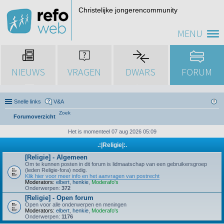
Christelijke jongerencommunity
MENU
NIEUWS
VRAGEN
DWARS
FORUM
Snelle links
V&A
Zoek
Forumoverzicht
Het is momenteel 07 aug 2026 05:09
.:|Religie|:.
[Religie] - Algemeen
Om te kunnen posten in dit forum is lidmaatschap van een gebruikersgroep
(leden Religie-fora) nodig.
Klik hier voor meer info en het aanvragen van postrecht
Moderators:
elbert
,
henkie
,
Moderafo's
Onderwerpen:
372
[Religie] - Open forum
Open voor alle onderwerpen en meningen
Moderators:
elbert
,
henkie
,
Moderafo's
Onderwerpen:
1176