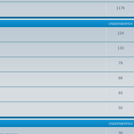
1176
ONDERWERPEN
124
133
79
68
93
50
ONDERWERPEN
30