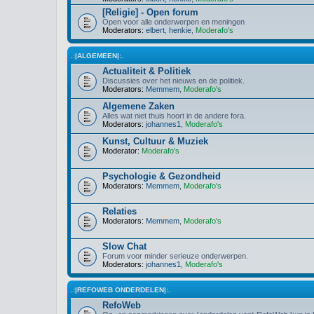
[Religie] - Open forum
Open voor alle onderwerpen en meningen
Moderators:
elbert
,
henkie
,
Moderafo's
.:|ALGEMEEN|:.
Actualiteit & Politiek
Discussies over het nieuws en de politiek.
Moderators:
Memmem
,
Moderafo's
Algemene Zaken
Alles wat niet thuis hoort in de andere fora.
Moderators:
johannes1
,
Moderafo's
Kunst, Cultuur & Muziek
Moderator:
Moderafo's
Psychologie & Gezondheid
Moderators:
Memmem
,
Moderafo's
Relaties
Moderators:
Memmem
,
Moderafo's
Slow Chat
Forum voor minder serieuze onderwerpen.
Moderators:
johannes1
,
Moderafo's
.:|REFOWEB ONDERDELEN|:.
RefoWeb