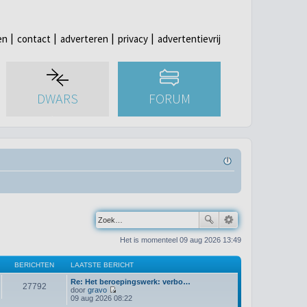
en
contact
adverteren
privacy
advertentievrij
DWARS
FORUM
Het is momenteel 09 aug 2026 13:49
BERICHTEN
LAATSTE BERICHT
Re: Het beroepingswerk: verbo…
27792
door
gravo
B
09 aug 2026 08:22
e