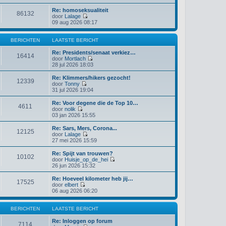
k
Re: homoseksualiteit
i
86132
door
Lalage
j
B
09 aug 2026 08:17
k
e
l
k
a
i
BERICHTEN
LAATSTE BERICHT
a
j
t
k
Re: Presidents/senaat verkiez…
s
16414
l
door
Mortlach
t
a
B
28 jul 2026 18:03
e
a
e
b
t
k
e
Re: Klimmers/hikers gezocht!
12339
s
i
r
door
Tonny
t
j
B
i
31 jul 2026 19:04
e
k
e
c
b
l
k
h
Re: Voor degene die de Top 10…
4611
e
a
i
t
door
nolik
r
a
j
B
03 jan 2026 15:55
i
t
k
e
c
s
l
k
Re: Sars, Mers, Corona...
h
t
12125
a
i
door
Lalage
t
e
a
j
B
27 mei 2026 15:59
b
t
k
e
e
s
l
k
Re: Spijt van trouwen?
r
t
10102
a
i
door
Huisje_op_de_hei
i
e
a
j
B
26 jun 2026 15:32
c
b
t
k
e
h
e
s
l
k
Re: Hoeveel kilometer heb jij…
t
r
t
17525
a
i
door
elbert
i
e
a
j
B
06 aug 2026 06:20
c
b
t
k
e
h
e
s
l
k
t
r
t
a
i
BERICHTEN
LAATSTE BERICHT
i
e
a
j
c
b
t
k
Re: Inloggen op forum
h
7114
e
s