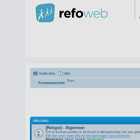
Snelle links
V&A
Zoek
Forumoverzicht
.:|RELIGIE|:.
[Religie] - Algemeen
Om te kunnen posten in dit forum is lidmaatschap van een gebr
Klik hier voor meer info en het aanvragen van postrecht
Moderators:
elbert
,
henkie
,
Moderafo's