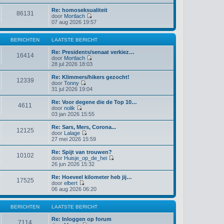
k
Re: homoseksualiteit
i
86131
door
Mortlach
j
B
07 aug 2026 19:57
k
e
l
k
a
i
BERICHTEN
LAATSTE BERICHT
a
j
t
k
Re: Presidents/senaat verkiez…
s
16414
l
door
Mortlach
t
a
B
28 jul 2026 18:03
e
a
e
b
t
k
e
Re: Klimmers/hikers gezocht!
12339
s
i
r
door
Tonny
t
j
B
i
31 jul 2026 19:04
e
k
e
c
b
l
k
h
Re: Voor degene die de Top 10…
4611
e
a
i
t
door
nolik
r
a
j
B
03 jan 2026 15:55
i
t
k
e
c
s
l
k
Re: Sars, Mers, Corona...
h
t
12125
a
i
door
Lalage
t
e
a
j
B
27 mei 2026 15:59
b
t
k
e
e
s
l
k
Re: Spijt van trouwen?
r
t
10102
a
i
door
Huisje_op_de_hei
i
e
a
j
B
26 jun 2026 15:32
c
b
t
k
e
h
e
s
l
k
Re: Hoeveel kilometer heb jij…
t
r
t
17525
a
i
door
elbert
i
e
a
j
B
06 aug 2026 06:20
c
b
t
k
e
h
e
s
l
k
t
r
t
a
i
BERICHTEN
LAATSTE BERICHT
i
e
a
j
c
b
t
k
Re: Inloggen op forum
h
7114
e
s