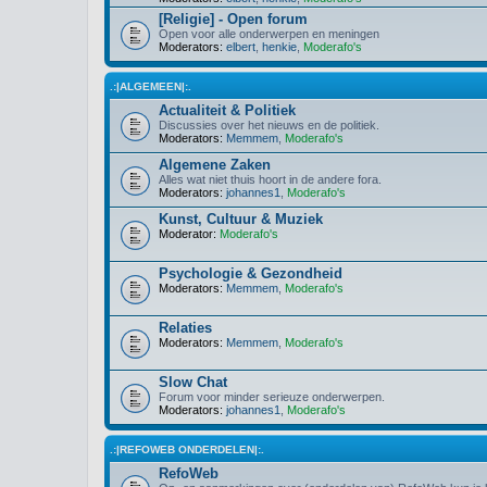
[Religie] - Open forum
Open voor alle onderwerpen en meningen
Moderators:
elbert
,
henkie
,
Moderafo's
.:|ALGEMEEN|:.
Actualiteit & Politiek
Discussies over het nieuws en de politiek.
Moderators:
Memmem
,
Moderafo's
Algemene Zaken
Alles wat niet thuis hoort in de andere fora.
Moderators:
johannes1
,
Moderafo's
Kunst, Cultuur & Muziek
Moderator:
Moderafo's
Psychologie & Gezondheid
Moderators:
Memmem
,
Moderafo's
Relaties
Moderators:
Memmem
,
Moderafo's
Slow Chat
Forum voor minder serieuze onderwerpen.
Moderators:
johannes1
,
Moderafo's
.:|REFOWEB ONDERDELEN|:.
RefoWeb