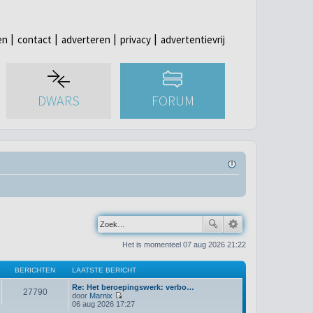
en
contact
adverteren
privacy
advertentievrij
DWARS
FORUM
Het is momenteel 07 aug 2026 21:22
BERICHTEN
LAATSTE BERICHT
Re: Het beroepingswerk: verbo…
27790
door
Marnix
B
06 aug 2026 17:27
e