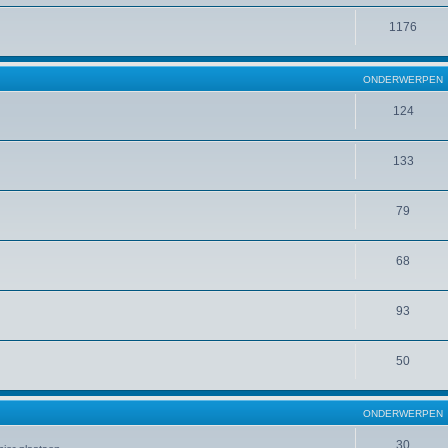
1176
ONDERWERPEN
124
133
79
68
93
50
ONDERWERPEN
30