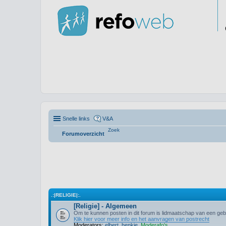
Snelle links
V&A
Zoek
Forumoverzicht
.:|RELIGIE|:.
[Religie] - Algemeen
Om te kunnen posten in dit forum is lidmaatschap van een gebr
Klik hier voor meer info en het aanvragen van postrecht
Moderators:
elbert
,
henkie
,
Moderafo's