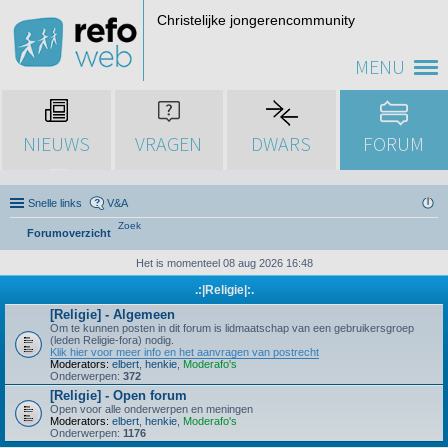
Christelijke jongerencommunity
MENU
NIEUWS
VRAGEN
DWARS
FORUM
Snelle links
V&A
Zoek
Forumoverzicht
Het is momenteel 08 aug 2026 16:48
.:|Religie|:.
[Religie] - Algemeen
Om te kunnen posten in dit forum is lidmaatschap van een gebruikersgroep
(leden Religie-fora) nodig.
Klik hier voor meer info en het aanvragen van postrecht
Moderators:
elbert
,
henkie
,
Moderafo's
Onderwerpen:
372
[Religie] - Open forum
Open voor alle onderwerpen en meningen
Moderators:
elbert
,
henkie
,
Moderafo's
Onderwerpen:
1176