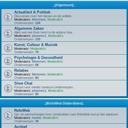
.:|Algemeen|:.
Actualiteit & Politiek
Discussies over het nieuws en de politiek.
Moderators:
Memmem
,
Moderafo's
Onderwerpen:
124
Algemene Zaken
Alles wat niet thuis hoort in de andere fora.
Moderators:
johannes1
,
Moderafo's
Onderwerpen:
133
Kunst, Cultuur & Muziek
Moderator:
Moderafo's
Onderwerpen:
79
Psychologie & Gezondheid
Moderators:
Memmem
,
Moderafo's
Onderwerpen:
68
Relaties
Moderators:
Memmem
,
Moderafo's
Onderwerpen:
93
Slow Chat
Forum voor minder serieuze onderwerpen.
Moderators:
johannes1
,
Moderafo's
Onderwerpen:
50
.:|RefoWeb Onderdelen|:.
RefoWeb
Op- en aanmerkingen over (onderdelen van) RefoWeb kun je hier plaatsen.
Moderators:
henkie
,
Moderafo's
Onderwerpen:
30
Archief