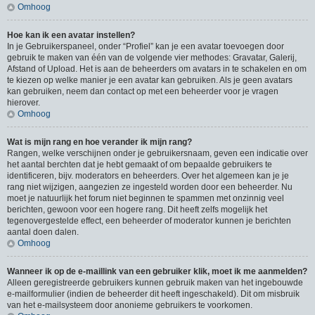
Omhoog
Hoe kan ik een avatar instellen?
In je Gebruikerspaneel, onder “Profiel” kan je een avatar toevoegen door
gebruik te maken van één van de volgende vier methodes: Gravatar, Galerij,
Afstand of Upload. Het is aan de beheerders om avatars in te schakelen en om
te kiezen op welke manier je een avatar kan gebruiken. Als je geen avatars
kan gebruiken, neem dan contact op met een beheerder voor je vragen
hierover.
Omhoog
Wat is mijn rang en hoe verander ik mijn rang?
Rangen, welke verschijnen onder je gebruikersnaam, geven een indicatie over
het aantal berchten dat je hebt gemaakt of om bepaalde gebruikers te
identificeren, bijv. moderators en beheerders. Over het algemeen kan je je
rang niet wijzigen, aangezien ze ingesteld worden door een beheerder. Nu
moet je natuurlijk het forum niet beginnen te spammen met onzinnig veel
berichten, gewoon voor een hogere rang. Dit heeft zelfs mogelijk het
tegenovergestelde effect, een beheerder of moderator kunnen je berichten
aantal doen dalen.
Omhoog
Wanneer ik op de e-maillink van een gebruiker klik, moet ik me aanmelden?
Alleen geregistreerde gebruikers kunnen gebruik maken van het ingebouwde
e-mailformulier (indien de beheerder dit heeft ingeschakeld). Dit om misbruik
van het e-mailsysteem door anonieme gebruikers te voorkomen.