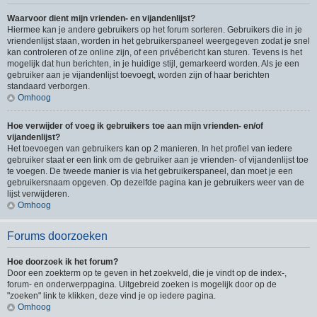
Waarvoor dient mijn vrienden- en vijandenlijst?
Hiermee kan je andere gebruikers op het forum sorteren. Gebruikers die in je
vriendenlijst staan, worden in het gebruikerspaneel weergegeven zodat je snel
kan controleren of ze online zijn, of een privébericht kan sturen. Tevens is het
mogelijk dat hun berichten, in je huidige stijl, gemarkeerd worden. Als je een
gebruiker aan je vijandenlijst toevoegt, worden zijn of haar berichten
standaard verborgen.
Omhoog
Hoe verwijder of voeg ik gebruikers toe aan mijn vrienden- en/of
vijandenlijst?
Het toevoegen van gebruikers kan op 2 manieren. In het profiel van iedere
gebruiker staat er een link om de gebruiker aan je vrienden- of vijandenlijst toe
te voegen. De tweede manier is via het gebruikerspaneel, dan moet je een
gebruikersnaam opgeven. Op dezelfde pagina kan je gebruikers weer van de
lijst verwijderen.
Omhoog
Forums doorzoeken
Hoe doorzoek ik het forum?
Door een zoekterm op te geven in het zoekveld, die je vindt op de index-,
forum- en onderwerppagina. Uitgebreid zoeken is mogelijk door op de
"zoeken" link te klikken, deze vind je op iedere pagina.
Omhoog