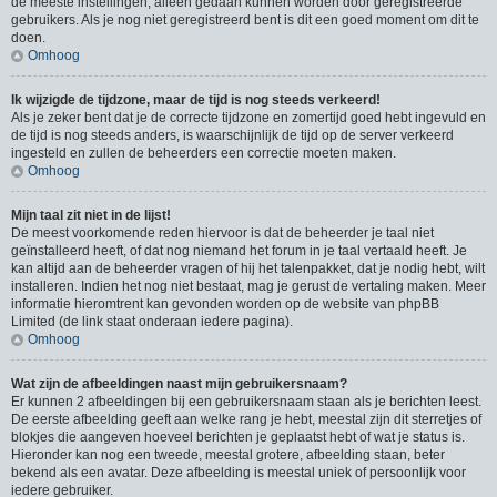
de meeste instellingen, alleen gedaan kunnen worden door geregistreerde
gebruikers. Als je nog niet geregistreerd bent is dit een goed moment om dit te
doen.
Omhoog
Ik wijzigde de tijdzone, maar de tijd is nog steeds verkeerd!
Als je zeker bent dat je de correcte tijdzone en zomertijd goed hebt ingevuld en
de tijd is nog steeds anders, is waarschijnlijk de tijd op de server verkeerd
ingesteld en zullen de beheerders een correctie moeten maken.
Omhoog
Mijn taal zit niet in de lijst!
De meest voorkomende reden hiervoor is dat de beheerder je taal niet
geïnstalleerd heeft, of dat nog niemand het forum in je taal vertaald heeft. Je
kan altijd aan de beheerder vragen of hij het talenpakket, dat je nodig hebt, wilt
installeren. Indien het nog niet bestaat, mag je gerust de vertaling maken. Meer
informatie hieromtrent kan gevonden worden op de website van phpBB
Limited (de link staat onderaan iedere pagina).
Omhoog
Wat zijn de afbeeldingen naast mijn gebruikersnaam?
Er kunnen 2 afbeeldingen bij een gebruikersnaam staan als je berichten leest.
De eerste afbeelding geeft aan welke rang je hebt, meestal zijn dit sterretjes of
blokjes die aangeven hoeveel berichten je geplaatst hebt of wat je status is.
Hieronder kan nog een tweede, meestal grotere, afbeelding staan, beter
bekend als een avatar. Deze afbeelding is meestal uniek of persoonlijk voor
iedere gebruiker.