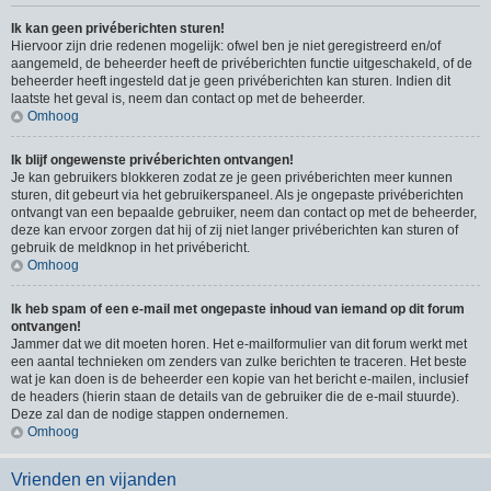
Ik kan geen privéberichten sturen!
Hiervoor zijn drie redenen mogelijk: ofwel ben je niet geregistreerd en/of
aangemeld, de beheerder heeft de privéberichten functie uitgeschakeld, of de
beheerder heeft ingesteld dat je geen privéberichten kan sturen. Indien dit
laatste het geval is, neem dan contact op met de beheerder.
Omhoog
Ik blijf ongewenste privéberichten ontvangen!
Je kan gebruikers blokkeren zodat ze je geen privéberichten meer kunnen
sturen, dit gebeurt via het gebruikerspaneel. Als je ongepaste privéberichten
ontvangt van een bepaalde gebruiker, neem dan contact op met de beheerder,
deze kan ervoor zorgen dat hij of zij niet langer privéberichten kan sturen of
gebruik de meldknop in het privébericht.
Omhoog
Ik heb spam of een e-mail met ongepaste inhoud van iemand op dit forum
ontvangen!
Jammer dat we dit moeten horen. Het e-mailformulier van dit forum werkt met
een aantal technieken om zenders van zulke berichten te traceren. Het beste
wat je kan doen is de beheerder een kopie van het bericht e-mailen, inclusief
de headers (hierin staan de details van de gebruiker die de e-mail stuurde).
Deze zal dan de nodige stappen ondernemen.
Omhoog
Vrienden en vijanden