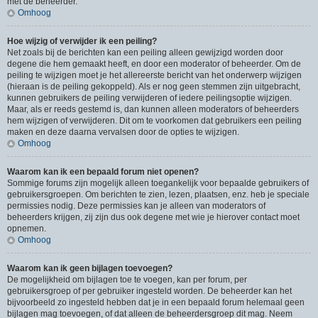
met de beheerder.
Omhoog
Hoe wijzig of verwijder ik een peiling?
Net zoals bij de berichten kan een peiling alleen gewijzigd worden door
degene die hem gemaakt heeft, en door een moderator of beheerder. Om de
peiling te wijzigen moet je het allereerste bericht van het onderwerp wijzigen
(hieraan is de peiling gekoppeld). Als er nog geen stemmen zijn uitgebracht,
kunnen gebruikers de peiling verwijderen of iedere peilingsoptie wijzigen.
Maar, als er reeds gestemd is, dan kunnen alleen moderators of beheerders
hem wijzigen of verwijderen. Dit om te voorkomen dat gebruikers een peiling
maken en deze daarna vervalsen door de opties te wijzigen.
Omhoog
Waarom kan ik een bepaald forum niet openen?
Sommige forums zijn mogelijk alleen toegankelijk voor bepaalde gebruikers of
gebruikersgroepen. Om berichten te zien, lezen, plaatsen, enz. heb je speciale
permissies nodig. Deze permissies kan je alleen van moderators of
beheerders krijgen, zij zijn dus ook degene met wie je hierover contact moet
opnemen.
Omhoog
Waarom kan ik geen bijlagen toevoegen?
De mogelijkheid om bijlagen toe te voegen, kan per forum, per
gebruikersgroep of per gebruiker ingesteld worden. De beheerder kan het
bijvoorbeeld zo ingesteld hebben dat je in een bepaald forum helemaal geen
bijlagen mag toevoegen, of dat alleen de beheerdersgroep dit mag. Neem