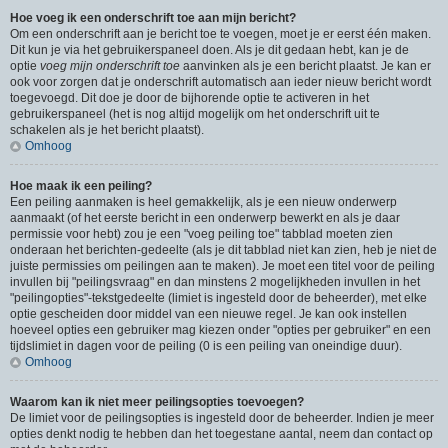
Hoe voeg ik een onderschrift toe aan mijn bericht?
Om een onderschrift aan je bericht toe te voegen, moet je er eerst één maken.
Dit kun je via het gebruikerspaneel doen. Als je dit gedaan hebt, kan je de
optie
voeg mijn onderschrift toe
aanvinken als je een bericht plaatst. Je kan er
ook voor zorgen dat je onderschrift automatisch aan ieder nieuw bericht wordt
toegevoegd. Dit doe je door de bijhorende optie te activeren in het
gebruikerspaneel (het is nog altijd mogelijk om het onderschrift uit te
schakelen als je het bericht plaatst).
Omhoog
Hoe maak ik een peiling?
Een peiling aanmaken is heel gemakkelijk, als je een nieuw onderwerp
aanmaakt (of het eerste bericht in een onderwerp bewerkt en als je daar
permissie voor hebt) zou je een "voeg peiling toe" tabblad moeten zien
onderaan het berichten-gedeelte (als je dit tabblad niet kan zien, heb je niet de
juiste permissies om peilingen aan te maken). Je moet een titel voor de peiling
invullen bij "peilingsvraag" en dan minstens 2 mogelijkheden invullen in het
"peilingopties"-tekstgedeelte (limiet is ingesteld door de beheerder), met elke
optie gescheiden door middel van een nieuwe regel. Je kan ook instellen
hoeveel opties een gebruiker mag kiezen onder "opties per gebruiker" en een
tijdslimiet in dagen voor de peiling (0 is een peiling van oneindige duur).
Omhoog
Waarom kan ik niet meer peilingsopties toevoegen?
De limiet voor de peilingsopties is ingesteld door de beheerder. Indien je meer
opties denkt nodig te hebben dan het toegestane aantal, neem dan contact op