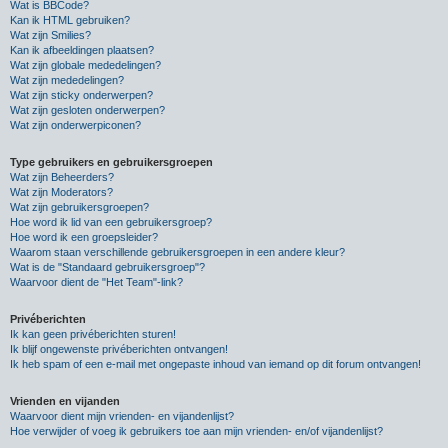
Wat is BBCode?
Kan ik HTML gebruiken?
Wat zijn Smilies?
Kan ik afbeeldingen plaatsen?
Wat zijn globale mededelingen?
Wat zijn mededelingen?
Wat zijn sticky onderwerpen?
Wat zijn gesloten onderwerpen?
Wat zijn onderwerpiconen?
Type gebruikers en gebruikersgroepen
Wat zijn Beheerders?
Wat zijn Moderators?
Wat zijn gebruikersgroepen?
Hoe word ik lid van een gebruikersgroep?
Hoe word ik een groepsleider?
Waarom staan verschillende gebruikersgroepen in een andere kleur?
Wat is de "Standaard gebruikersgroep"?
Waarvoor dient de "Het Team"-link?
Privéberichten
Ik kan geen privéberichten sturen!
Ik blijf ongewenste privéberichten ontvangen!
Ik heb spam of een e-mail met ongepaste inhoud van iemand op dit forum ontvangen!
Vrienden en vijanden
Waarvoor dient mijn vrienden- en vijandenlijst?
Hoe verwijder of voeg ik gebruikers toe aan mijn vrienden- en/of vijandenlijst?