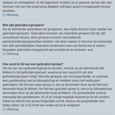
splitsen en verwijderen. In het algemeen moeten ze er gewoon op toe zien dat
mensen niet van het onderwerp afwijken (
off-topic
gaan) of ongepaste inhoud
plaatsen.
Omhoog
Wat zijn gebruikersgroepen?
Als de beheerder gebruikers wil groeperen, kan hij/zij dit doen door middel van
gebruikersgroepen. Gebruikers kunnen van meerdere groepen lid zijn (dit
verschilt per forum), deze groepen kunnen verschillende
permissies/toegangsrechten hebben. Op deze manier is het voor de beheerder
een stuk gemakkelijker meerdere moderators aan een forum toe te wijzen,
bepaalde gebruikers toegang tot een privéforum te verlenen, enz.
Omhoog
Hoe word ik lid van een gebruikersgroep?
Om lid van een gebruikersgroep te worden, moet je op de bijhorende link
klikken in het gebruikerspaneel, waarna je een overzicht van alle
gebruikersgroepen krijgt. Niet alle groepen zijn vrij toegankelijk, ze vereisen
een goedkeuring van je lidmaatschap en hebben soms zelf verborgen
gebruikers. Als het een open groep is, kan je lid worden door op de hiervoor
dienende knop te klikken. Als het een gesloten groep is, kan je je lidmaatschap
aanvragen door op de bijhorende knop te klikken. De groepsleider moet je
aanvraag dan goedkeuren, hij of zij vraagt mogelijk waarom je lid wil worden.
Indien je niet tot een groep toegelaten wordt, moet je de groepsleider niet
lastig vallen, hij of zij heeft een reden om je te weigeren.
Omhoog