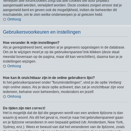
Verwijder alle forumcookies zorgt dat alle cookies die door phpBB3
aangemaakt werden, verwijdert worden. Deze cookies zorgen ervoor dat je
aangemeld bent en geven ook de mogelijkheid, indien de beheerder dit
inschakelde, om te zien welke onderwerpen je al gelezen hebt.
Omhoog
Gebruikersvoorkeuren en instellingen
Hoe verander ik mijn instellingen?
Als je geregistreerd bent, worden al je gegevens opgeslagen in de database.
Om ze te wijzigen moet je op de
gebruikerspaneel
link klikken (deze staat
meestal bovenaan op de pagina, maar dit kan verschillen), daarna kan je je
instellingen wijzigen.
Omhoog
Hoe kan ik onzichtbaar zijn in de online gebruikers lijst?
In het gebruikerspaneel onder "foruminstellingen", vind je de optie
Verberg
mijn online status
. Als je deze optie activeert, dan zal je onzichtbaar zijn voor
iedereen, behalve voor beheerders, moderators en jezelf.
Omhoog
De tijden zijn niet correct!
Het is mogelijk dat de tijd die gegeven wordt van een andere tijdzone is dan
waarin jij woont. Als dit het geval is, moet je naar het gebruikerspaneel gaan
en je tijdzone veranderen in een bepaald gebied (vb: Amsterdam, New York,
Sydney, enz.). Wees er bewust van dat het veranderen van de tijdzone, zoals