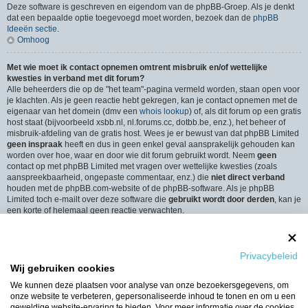
Deze software is geschreven en eigendom van de phpBB-Groep. Als je denkt
dat een bepaalde optie toegevoegd moet worden, bezoek dan de
phpBB
Ideeën sectie
.
Omhoog
Met wie moet ik contact opnemen omtrent misbruik en/of wettelijke
kwesties in verband met dit forum?
Alle beheerders die op de "het team"-pagina vermeld worden, staan open voor
je klachten. Als je geen reactie hebt gekregen, kan je contact opnemen met de
eigenaar van het domein (dmv een
whois lookup
) of, als dit forum op een gratis
host staat (bijvoorbeeld xsbb.nl, nl.forums.cc, dotbb.be, enz.), het beheer of
misbruik-afdeling van de gratis host. Wees je er bewust van dat phpBB Limited
geen inspraak
heeft en dus in geen enkel geval aansprakelijk gehouden kan
worden over hoe, waar en door wie dit forum gebruikt wordt. Neem
geen
contact op met phpBB Limited met vragen over wettelijke kwesties (zoals
aanspreekbaarheid, ongepaste commentaar, enz.) die
niet direct verband
houden met de phpBB.com-website of de phpBB-software. Als je phpBB
Limited toch e-mailt over deze software die
gebruikt wordt door derden
, kan je
een korte of helemaal geen reactie verwachten.
Omhoog
Hoe neem ik contact op met een beheerder?
Privacybeleid
Alle gebruikers van het forum kunnen gebruik maken van het “Contact”-
Wij gebruiken cookies
formulier, als de optie is ingeschakeld door de beheerders.
Leden van het forum kunnen ook gebruik maken van de “Het Team”-link.
We kunnen deze plaatsen voor analyse van onze bezoekersgegevens, om
Omhoog
onze website te verbeteren, gepersonaliseerde inhoud te tonen en om u een
geweldige website-ervaring te bieden. Voor meer informatie over de cookies