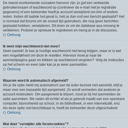
De meest voorkomende oorzaken hiervoor zijn: je gaf een verkeerde
gebruikersnaam of wachtwoord op (controleer de e-mail met je registratie
gegevens) of een beheerder heeft je account verwijderd om één of andere
reden. Indien dit laatste het geval is, heb je dan ooit een bericht geplaatst? Het
is normaal dat forums om de zoveel tijd gebruikers, die nog geen berichten
geplaatst hebben, verwijderen. Dit doen ze om de database qua omvang te
verkleinen. Probeer je opnieuw te registreren en meng je in de discussies.
Omhoog
Ik weet mijn wachtwoord niet meer!
Geen paniek! Je kan je huidige wachtwoord niet terug krijgen, maar er is wel
een mogelijkheid om deze te resetten. Hiervoor moet je naar de
aanmeldpagina gaan en klikken op
wachtwoord vergeten?
. Volg de instructies
op het scherm en even later kan je je weer aanmelden.
Omhoog
Waarom word ik automatisch afgemeld?
Als je de optie
meld mij automatisch aan bij ieder bezoek
niet aanvinkt, blijf je
maar voor een bepaalde tijd aangemeld. Zo wordt vermeden dat anderen je
account misbruiken. Om aangemeld te blijven, moet je bij het aanmelden de
optie aanvinken. We raden dit echter af als je gebruik maakt van een openbare
computer, bijvoorbeeld op school, in de bibliotheek, in een internetcafé, enz.
Als deze optie niet beschikbaar is, heeft de beheerder deze uitgeschakeld.
Omhoog
Wat doet "verwijder alle forumcookies"?