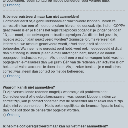
te voorkomen. Neem contact op met de beheerder voor verdere hulp.
Omhoog
Ik ben geregistreerd maar kan niet aanmelden!
Controleer eerst of je gebruikersnaam en wachtwoord kloppen. Indien ze
correct zijn, kan één of meerdere zaken hiervan de oorzaak zijn. Indien COPPA
geactiveerd is en je tijdens het registratieproces opgaf dat je jonger bent dan
13 jaar, moet je de ontvangen instructies opvolgen. Als dit niet het geval is,
moet je account dan geactiveerd worden? Sommige forums vereisen dat
iedere nieuwe account geactiveerd wordt, ofwel door jezelf of door een
beheerder. Wanneer je je geregistreerd hebt, werd ook medegedeeld of dit al
dan niet nodig is. Indien je een e-mail ontvangen hebt, moet je de daarin
opgegeven instructies volgen. Als je nooit een e-mail ontvangen hebt, was het
opgegeven e-mailadres dan wel juist? Één van de redenen van activatie is om
het aantal valse accounts te doen dalen. Als je zeker bent dat je e-mailadres
correct was, neem dan contact op met de beheerder.
Omhoog
Waarom kan ik niet aanmelden?
Er zijn verschillende redenen mogelijk waarom je dit probleem hebt.
Controleer eerst of je gebruikersnaam en wachtwoord kloppen. Indien ze
correct zijn, kan je contact opnemen met de beheerder om er zeker van te zijn
dat je niet verbannen bent. Het is ook mogelijk dat de forumconfiguratie fout is,
dan moet dit door de beheerder opgelost worden.
Omhoog
Ik heb me ooit geregistreerd maar kan nu niet meer aanmelden!?