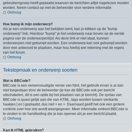
gebruikersgroep heeft geplaatst waarvan de berichten altijd nagelezen moeten
worden. Neem contact op met de beheerder voor verdere informatie.
Omhoog
Hoe bump ik mijn onderwerp?
Als je een onderwerp aan het bekijken bent, kan je klikken op de "bump
onderwerp" link. Hierdoor "bump" je het onderwerp naar boven op de eerste
pagina van de onderwerpenlijst. Als deze link er niet staat, kunnen
onderwerpen niet gebumpt worden. Een onderwerp kan ook gebumpt worden
door een antwoord te plaatsen, maar hou hierbij wel rekening met de regels
van het forum.
Omhoog
Tekstopmaak en onderwerp soorten
Wat is BBCode?
BBCode is een vereenvoudigde versie van html, het gebruik ervan is al dan
niet toegestaan door de beheerder (je kan de BBCode ook per bericht
uitschakelen, dit is een optie bij het plaatsen van je bericht). De syntax van
BBCode is quasi gelijk aan die van HTML, tags worden tussen vierkante
haakjes [ en ] geplaatst, dus niet < en >. Daarnaast geeft het ook een grotere
controle over hoe iets wordt weergegeven. Meer informatie omtrent BBCode is
te vinden in de handleiding die je kan openen als je een bericht plaatst.
Omhoog
Kan ik HTML gebruiken?