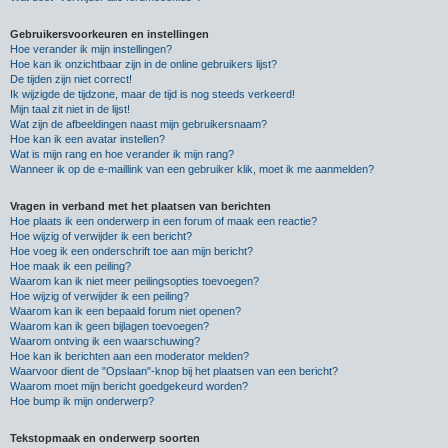
Gebruikersvoorkeuren en instellingen
Hoe verander ik mijn instellingen?
Hoe kan ik onzichtbaar zijn in de online gebruikers lijst?
De tijden zijn niet correct!
Ik wijzigde de tijdzone, maar de tijd is nog steeds verkeerd!
Mijn taal zit niet in de lijst!
Wat zijn de afbeeldingen naast mijn gebruikersnaam?
Hoe kan ik een avatar instellen?
Wat is mijn rang en hoe verander ik mijn rang?
Wanneer ik op de e-maillink van een gebruiker klik, moet ik me aanmelden?
Vragen in verband met het plaatsen van berichten
Hoe plaats ik een onderwerp in een forum of maak een reactie?
Hoe wijzig of verwijder ik een bericht?
Hoe voeg ik een onderschrift toe aan mijn bericht?
Hoe maak ik een peiling?
Waarom kan ik niet meer peilingsopties toevoegen?
Hoe wijzig of verwijder ik een peiling?
Waarom kan ik een bepaald forum niet openen?
Waarom kan ik geen bijlagen toevoegen?
Waarom ontving ik een waarschuwing?
Hoe kan ik berichten aan een moderator melden?
Waarvoor dient de "Opslaan"-knop bij het plaatsen van een bericht?
Waarom moet mijn bericht goedgekeurd worden?
Hoe bump ik mijn onderwerp?
Tekstopmaak en onderwerp soorten