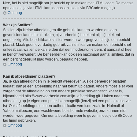
Nee, het is niet mogelijk om je bericht op te maken met HTML code. De meeste
opmaak die je via HTML kan toepassen is ook via BBCode mogelijk.
Omhoog
Wat zijn Smilies?
Smilies zijn kleine afbeeldingen die gebruikt kunnen worden om een
gevoelstoestand uit te drukken, bijvoorbeeld :) betekent blij, :( betekent
ongelukkig. Alle beschikbare smilies worden weergegeven als je een bericht
plaatst. Maak geen overdadig gebruik van smilies, ze maken een bericht snel
onleesbaar, wat er toe kan leiden dat een moderator je bericht aanpast of heel
je bericht verwijdert. De beheerder kan ook een maximaal aantal smilies, dat in
een bericht gebruikt mag worden, bepaald hebben.
Omhoog
Kan ik afbeeldingen plaatsen?
Ja, je kan afbeeldingen in je bericht weergeven. Als de beheerder bijlagen
toelaat, kan je een afbeelding naar het forum uploaden. Anders moet je er voor
zorgen dat de afbeelding op een andere publieke server beschikbaar is,
bijvoorbeeld http://www.voorbeeld.com/mijn_afbeelding.gif. Linken naar een
afbeelding op je eigen computer is onmogelijk (tenzij het een publieke server
is). Ook afbeeldingen die een authentificatie vereisen zoals in: Hotmail of
Yahoo mailboxen, een wachtwoord beschermde website, enz. kunnen niet
worden weergegeven. Om een afbeelding weer te geven, moet je de BBCode
tag [img] gebruiken.
Omhoog