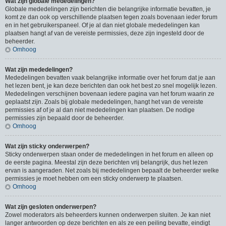
Wat zijn globale mededelingen?
Globale mededelingen zijn berichten die belangrijke informatie bevatten, je
komt ze dan ook op verschillende plaatsen tegen zoals bovenaan ieder forum
en in het gebruikerspaneel. Of je al dan niet globale mededelingen kan
plaatsen hangt af van de vereiste permissies, deze zijn ingesteld door de
beheerder.
Omhoog
Wat zijn mededelingen?
Mededelingen bevatten vaak belangrijke informatie over het forum dat je aan
het lezen bent, je kan deze berichten dan ook het best zo snel mogelijk lezen.
Mededelingen verschijnen bovenaan iedere pagina van het forum waarin ze
geplaatst zijn. Zoals bij globale mededelingen, hangt het van de vereiste
permissies af of je al dan niet mededelingen kan plaatsen. De nodige
permissies zijn bepaald door de beheerder.
Omhoog
Wat zijn sticky onderwerpen?
Sticky onderwerpen staan onder de mededelingen in het forum en alleen op
de eerste pagina. Meestal zijn deze berichten vrij belangrijk, dus het lezen
ervan is aangeraden. Net zoals bij mededelingen bepaalt de beheerder welke
permissies je moet hebben om een sticky onderwerp te plaatsen.
Omhoog
Wat zijn gesloten onderwerpen?
Zowel moderators als beheerders kunnen onderwerpen sluiten. Je kan niet
langer antwoorden op deze berichten en als ze een peiling bevatte, eindigt