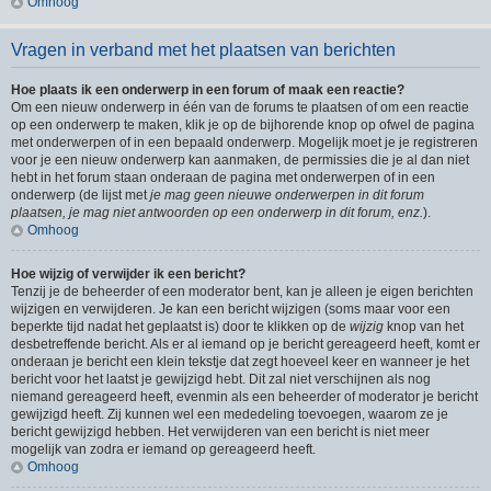
Omhoog
Vragen in verband met het plaatsen van berichten
Hoe plaats ik een onderwerp in een forum of maak een reactie?
Om een nieuw onderwerp in één van de forums te plaatsen of om een reactie
op een onderwerp te maken, klik je op de bijhorende knop op ofwel de pagina
met onderwerpen of in een bepaald onderwerp. Mogelijk moet je je registreren
voor je een nieuw onderwerp kan aanmaken, de permissies die je al dan niet
hebt in het forum staan onderaan de pagina met onderwerpen of in een
onderwerp (de lijst met
je mag geen nieuwe onderwerpen in dit forum
plaatsen, je mag niet antwoorden op een onderwerp in dit forum, enz.
).
Omhoog
Hoe wijzig of verwijder ik een bericht?
Tenzij je de beheerder of een moderator bent, kan je alleen je eigen berichten
wijzigen en verwijderen. Je kan een bericht wijzigen (soms maar voor een
beperkte tijd nadat het geplaatst is) door te klikken op de
wijzig
knop van het
desbetreffende bericht. Als er al iemand op je bericht gereageerd heeft, komt er
onderaan je bericht een klein tekstje dat zegt hoeveel keer en wanneer je het
bericht voor het laatst je gewijzigd hebt. Dit zal niet verschijnen als nog
niemand gereageerd heeft, evenmin als een beheerder of moderator je bericht
gewijzigd heeft. Zij kunnen wel een mededeling toevoegen, waarom ze je
bericht gewijzigd hebben. Het verwijderen van een bericht is niet meer
mogelijk van zodra er iemand op gereageerd heeft.
Omhoog