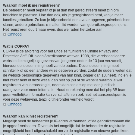
Waarom moet ik me registreren?
De beheerder heeft bepaalt of je al dan niet geregistreerd moet zijn om
berichten te plaatsen. Hoe dan ook, als je geregistreerd bent, kan je meer
functies gebruiken. Zo kan je bijvoorbeeld een avatar opgeven, privéberichten
sturen, andere gebruikers e-mailen, lid worden van gebruikersgroepen, enz.
Het registreren duurt maar even, dus we raden het zeker aan!
Omhoog
Wat is COPPA?
COPPA is de afkorting voor het Engelse "Children’s Online Privacy and
Protection Act". Dit is een Amerikaanse wet van 1998, die vereist dat iedere
website die mogelijk gegevens van jongeren onder de 13 jaar verzamelt,
hiervoor de toestemming heeft van de ouders. Deze toestemming moet
schriftelijk of op een andere wijze gegeven worden, zodat de ouders weten dat
de website persoonlijke gegevens van hun kind, jonger dan 13, heeft. Indien je
niet zeker bent of deze wet al dan niet op jou of de website waarop je wilt
registreren van toepassing is, neem dan contact op met een juridisch
raadgever voor meer informatie. Houd er rekening mee dat het phpBB team
geen wettelijke informatie kan verschaffen en ook niet het aanspreekpunt is
voor deze wetgeving, tenzij dit hieronder vermeld wordt.
Omhoog
Waarom kan ik niet registreren?
Mogelijk heeft de beheerder je IP-adres verbannen, of de gebruikersnaam die
je opgeeft verboden. Tevens is het mogelijk dat de beheerder de registratie
mogelijkheid heeft uitgeschakeld om zo de registratie van nieuwe gebruikers