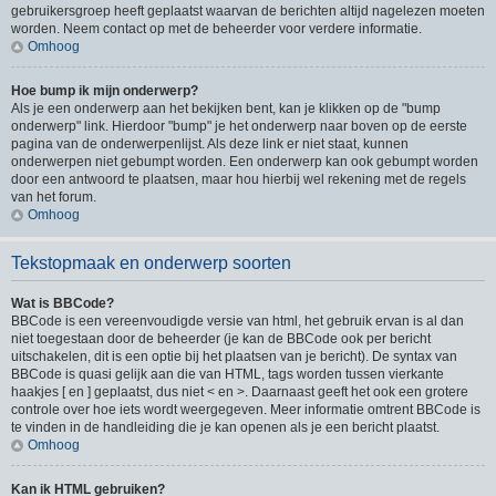
gebruikersgroep heeft geplaatst waarvan de berichten altijd nagelezen moeten
worden. Neem contact op met de beheerder voor verdere informatie.
Omhoog
Hoe bump ik mijn onderwerp?
Als je een onderwerp aan het bekijken bent, kan je klikken op de "bump
onderwerp" link. Hierdoor "bump" je het onderwerp naar boven op de eerste
pagina van de onderwerpenlijst. Als deze link er niet staat, kunnen
onderwerpen niet gebumpt worden. Een onderwerp kan ook gebumpt worden
door een antwoord te plaatsen, maar hou hierbij wel rekening met de regels
van het forum.
Omhoog
Tekstopmaak en onderwerp soorten
Wat is BBCode?
BBCode is een vereenvoudigde versie van html, het gebruik ervan is al dan
niet toegestaan door de beheerder (je kan de BBCode ook per bericht
uitschakelen, dit is een optie bij het plaatsen van je bericht). De syntax van
BBCode is quasi gelijk aan die van HTML, tags worden tussen vierkante
haakjes [ en ] geplaatst, dus niet < en >. Daarnaast geeft het ook een grotere
controle over hoe iets wordt weergegeven. Meer informatie omtrent BBCode is
te vinden in de handleiding die je kan openen als je een bericht plaatst.
Omhoog
Kan ik HTML gebruiken?