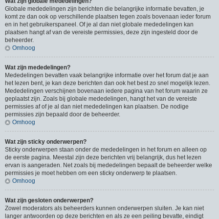
Wat zijn globale mededelingen?
Globale mededelingen zijn berichten die belangrijke informatie bevatten, je
komt ze dan ook op verschillende plaatsen tegen zoals bovenaan ieder forum
en in het gebruikerspaneel. Of je al dan niet globale mededelingen kan
plaatsen hangt af van de vereiste permissies, deze zijn ingesteld door de
beheerder.
Omhoog
Wat zijn mededelingen?
Mededelingen bevatten vaak belangrijke informatie over het forum dat je aan
het lezen bent, je kan deze berichten dan ook het best zo snel mogelijk lezen.
Mededelingen verschijnen bovenaan iedere pagina van het forum waarin ze
geplaatst zijn. Zoals bij globale mededelingen, hangt het van de vereiste
permissies af of je al dan niet mededelingen kan plaatsen. De nodige
permissies zijn bepaald door de beheerder.
Omhoog
Wat zijn sticky onderwerpen?
Sticky onderwerpen staan onder de mededelingen in het forum en alleen op
de eerste pagina. Meestal zijn deze berichten vrij belangrijk, dus het lezen
ervan is aangeraden. Net zoals bij mededelingen bepaalt de beheerder welke
permissies je moet hebben om een sticky onderwerp te plaatsen.
Omhoog
Wat zijn gesloten onderwerpen?
Zowel moderators als beheerders kunnen onderwerpen sluiten. Je kan niet
langer antwoorden op deze berichten en als ze een peiling bevatte, eindigt