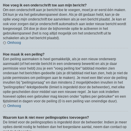
Hoe voeg ik een onderschrift toe aan mijn bericht?
Om een onderschrift aan je bericht toe te voegen, moet je er eerst één maken.
Dit kun je via het gebruikerspaneel doen. Als je dit gedaan hebt, kan je de
optie
voeg mijn onderschrift toe
aanvinken als je een bericht plaatst. Je kan er
ook voor zorgen dat je onderschrift automatisch aan ieder nieuw bericht wordt
toegevoegd. Dit doe je door de bijhorende optie te activeren in het
gebruikerspaneel (het is nog altijd mogelijk om het onderschrift uit te
schakelen als je het bericht plaatst).
Omhoog
Hoe maak ik een peiling?
Een peiling aanmaken is heel gemakkelijk, als je een nieuw onderwerp
aanmaakt (of het eerste bericht in een onderwerp bewerkt en als je daar
permissie voor hebt) zou je een "voeg peiling toe" tabblad moeten zien
onderaan het berichten-gedeelte (als je dit tabblad niet kan zien, heb je niet de
juiste permissies om peilingen aan te maken). Je moet een titel voor de peiling
invullen bij "peilingsvraag" en dan minstens 2 mogelijkheden invullen in het
"peilingopties"-tekstgedeelte (limiet is ingesteld door de beheerder), met elke
optie gescheiden door middel van een nieuwe regel. Je kan ook instellen
hoeveel opties een gebruiker mag kiezen onder "opties per gebruiker" en een
tijdslimiet in dagen voor de peiling (0 is een peiling van oneindige duur).
Omhoog
Waarom kan ik niet meer peilingsopties toevoegen?
De limiet voor de peilingsopties is ingesteld door de beheerder. Indien je meer
opties denkt nodig te hebben dan het toegestane aantal, neem dan contact op