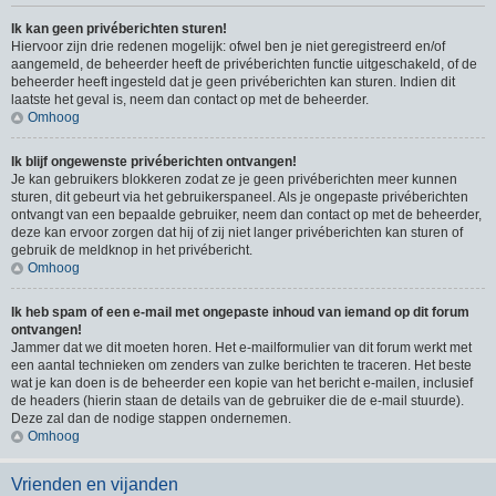
Ik kan geen privéberichten sturen!
Hiervoor zijn drie redenen mogelijk: ofwel ben je niet geregistreerd en/of
aangemeld, de beheerder heeft de privéberichten functie uitgeschakeld, of de
beheerder heeft ingesteld dat je geen privéberichten kan sturen. Indien dit
laatste het geval is, neem dan contact op met de beheerder.
Omhoog
Ik blijf ongewenste privéberichten ontvangen!
Je kan gebruikers blokkeren zodat ze je geen privéberichten meer kunnen
sturen, dit gebeurt via het gebruikerspaneel. Als je ongepaste privéberichten
ontvangt van een bepaalde gebruiker, neem dan contact op met de beheerder,
deze kan ervoor zorgen dat hij of zij niet langer privéberichten kan sturen of
gebruik de meldknop in het privébericht.
Omhoog
Ik heb spam of een e-mail met ongepaste inhoud van iemand op dit forum
ontvangen!
Jammer dat we dit moeten horen. Het e-mailformulier van dit forum werkt met
een aantal technieken om zenders van zulke berichten te traceren. Het beste
wat je kan doen is de beheerder een kopie van het bericht e-mailen, inclusief
de headers (hierin staan de details van de gebruiker die de e-mail stuurde).
Deze zal dan de nodige stappen ondernemen.
Omhoog
Vrienden en vijanden