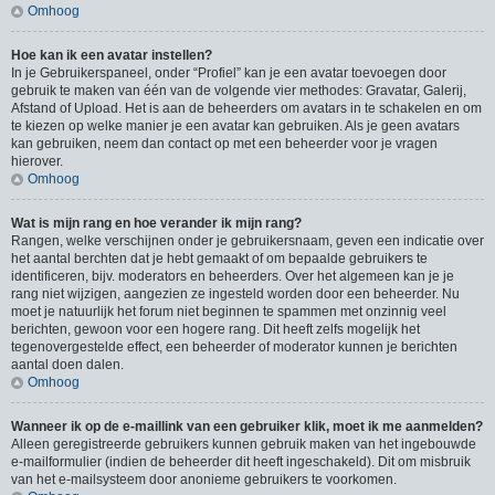
Omhoog
Hoe kan ik een avatar instellen?
In je Gebruikerspaneel, onder “Profiel” kan je een avatar toevoegen door
gebruik te maken van één van de volgende vier methodes: Gravatar, Galerij,
Afstand of Upload. Het is aan de beheerders om avatars in te schakelen en om
te kiezen op welke manier je een avatar kan gebruiken. Als je geen avatars
kan gebruiken, neem dan contact op met een beheerder voor je vragen
hierover.
Omhoog
Wat is mijn rang en hoe verander ik mijn rang?
Rangen, welke verschijnen onder je gebruikersnaam, geven een indicatie over
het aantal berchten dat je hebt gemaakt of om bepaalde gebruikers te
identificeren, bijv. moderators en beheerders. Over het algemeen kan je je
rang niet wijzigen, aangezien ze ingesteld worden door een beheerder. Nu
moet je natuurlijk het forum niet beginnen te spammen met onzinnig veel
berichten, gewoon voor een hogere rang. Dit heeft zelfs mogelijk het
tegenovergestelde effect, een beheerder of moderator kunnen je berichten
aantal doen dalen.
Omhoog
Wanneer ik op de e-maillink van een gebruiker klik, moet ik me aanmelden?
Alleen geregistreerde gebruikers kunnen gebruik maken van het ingebouwde
e-mailformulier (indien de beheerder dit heeft ingeschakeld). Dit om misbruik
van het e-mailsysteem door anonieme gebruikers te voorkomen.