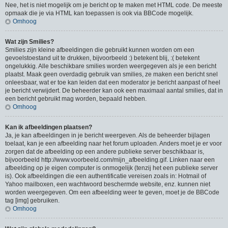
Nee, het is niet mogelijk om je bericht op te maken met HTML code. De meeste
opmaak die je via HTML kan toepassen is ook via BBCode mogelijk.
Omhoog
Wat zijn Smilies?
Smilies zijn kleine afbeeldingen die gebruikt kunnen worden om een
gevoelstoestand uit te drukken, bijvoorbeeld :) betekent blij, :( betekent
ongelukkig. Alle beschikbare smilies worden weergegeven als je een bericht
plaatst. Maak geen overdadig gebruik van smilies, ze maken een bericht snel
onleesbaar, wat er toe kan leiden dat een moderator je bericht aanpast of heel
je bericht verwijdert. De beheerder kan ook een maximaal aantal smilies, dat in
een bericht gebruikt mag worden, bepaald hebben.
Omhoog
Kan ik afbeeldingen plaatsen?
Ja, je kan afbeeldingen in je bericht weergeven. Als de beheerder bijlagen
toelaat, kan je een afbeelding naar het forum uploaden. Anders moet je er voor
zorgen dat de afbeelding op een andere publieke server beschikbaar is,
bijvoorbeeld http://www.voorbeeld.com/mijn_afbeelding.gif. Linken naar een
afbeelding op je eigen computer is onmogelijk (tenzij het een publieke server
is). Ook afbeeldingen die een authentificatie vereisen zoals in: Hotmail of
Yahoo mailboxen, een wachtwoord beschermde website, enz. kunnen niet
worden weergegeven. Om een afbeelding weer te geven, moet je de BBCode
tag [img] gebruiken.
Omhoog