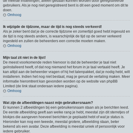
de meeste instellingen, alleen gedaan kunnen worden door geregistreerde
gebruikers. Als je nog niet geregistreerd bent is dit een goed moment om dit te
doen.
Omhoog
Ik wijzigde de tijdzone, maar de tijd is nog steeds verkeerd!
Als je zeker bent dat je de correcte tijdzone en zomertijd goed hebt ingevuld en
de tijd is nog steeds anders, is waarschijnlijk de tijd op de server verkeerd
ingesteld en zullen de beheerders een correctie moeten maken.
Omhoog
Mijn taal zit niet in de lijst!
De meest voorkomende reden hiervoor is dat de beheerder je taal niet
geïnstalleerd heeft, of dat nog niemand het forum in je taal vertaald heeft. Je
kan altijd aan de beheerder vragen of hij het talenpakket, dat je nodig hebt, wilt
installeren. Indien het nog niet bestaat, mag je gerust de vertaling maken. Meer
informatie hieromtrent kan gevonden worden op de website van phpBB
Limited (de link staat onderaan iedere pagina).
Omhoog
Wat zijn de afbeeldingen naast mijn gebruikersnaam?
Er kunnen 2 afbeeldingen bij een gebruikersnaam staan als je berichten leest.
De eerste afbeelding geeft aan welke rang je hebt, meestal zijn dit sterretjes of
blokjes die aangeven hoeveel berichten je geplaatst hebt of wat je status is.
Hieronder kan nog een tweede, meestal grotere, afbeelding staan, beter
bekend als een avatar. Deze afbeelding is meestal uniek of persoonlijk voor
iedere gebruiker.