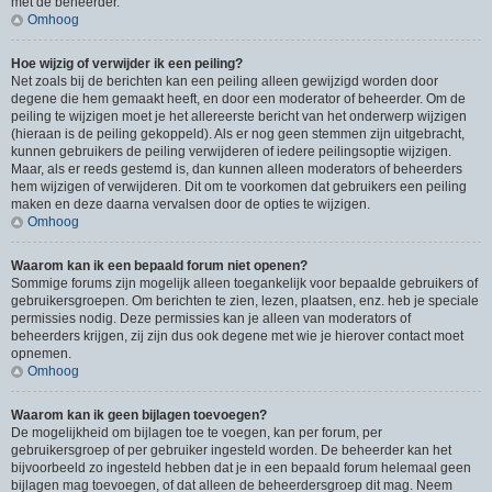
met de beheerder.
Omhoog
Hoe wijzig of verwijder ik een peiling?
Net zoals bij de berichten kan een peiling alleen gewijzigd worden door
degene die hem gemaakt heeft, en door een moderator of beheerder. Om de
peiling te wijzigen moet je het allereerste bericht van het onderwerp wijzigen
(hieraan is de peiling gekoppeld). Als er nog geen stemmen zijn uitgebracht,
kunnen gebruikers de peiling verwijderen of iedere peilingsoptie wijzigen.
Maar, als er reeds gestemd is, dan kunnen alleen moderators of beheerders
hem wijzigen of verwijderen. Dit om te voorkomen dat gebruikers een peiling
maken en deze daarna vervalsen door de opties te wijzigen.
Omhoog
Waarom kan ik een bepaald forum niet openen?
Sommige forums zijn mogelijk alleen toegankelijk voor bepaalde gebruikers of
gebruikersgroepen. Om berichten te zien, lezen, plaatsen, enz. heb je speciale
permissies nodig. Deze permissies kan je alleen van moderators of
beheerders krijgen, zij zijn dus ook degene met wie je hierover contact moet
opnemen.
Omhoog
Waarom kan ik geen bijlagen toevoegen?
De mogelijkheid om bijlagen toe te voegen, kan per forum, per
gebruikersgroep of per gebruiker ingesteld worden. De beheerder kan het
bijvoorbeeld zo ingesteld hebben dat je in een bepaald forum helemaal geen
bijlagen mag toevoegen, of dat alleen de beheerdersgroep dit mag. Neem