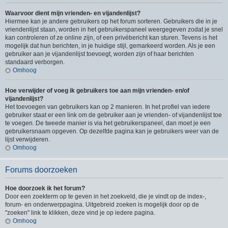
Waarvoor dient mijn vrienden- en vijandenlijst?
Hiermee kan je andere gebruikers op het forum sorteren. Gebruikers die in je
vriendenlijst staan, worden in het gebruikerspaneel weergegeven zodat je snel
kan controleren of ze online zijn, of een privébericht kan sturen. Tevens is het
mogelijk dat hun berichten, in je huidige stijl, gemarkeerd worden. Als je een
gebruiker aan je vijandenlijst toevoegt, worden zijn of haar berichten
standaard verborgen.
Omhoog
Hoe verwijder of voeg ik gebruikers toe aan mijn vrienden- en/of
vijandenlijst?
Het toevoegen van gebruikers kan op 2 manieren. In het profiel van iedere
gebruiker staat er een link om de gebruiker aan je vrienden- of vijandenlijst toe
te voegen. De tweede manier is via het gebruikerspaneel, dan moet je een
gebruikersnaam opgeven. Op dezelfde pagina kan je gebruikers weer van de
lijst verwijderen.
Omhoog
Forums doorzoeken
Hoe doorzoek ik het forum?
Door een zoekterm op te geven in het zoekveld, die je vindt op de index-,
forum- en onderwerppagina. Uitgebreid zoeken is mogelijk door op de
"zoeken" link te klikken, deze vind je op iedere pagina.
Omhoog