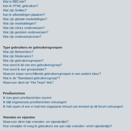
Wat is BBCode?
Kan ik HTML gebruiken?
Wat zijn Smilies?
Kan ik afbeeldingen plaatsen?
Wat zijn globale mededelingen?
Wat zijn mededelingen?
Wat zijn sticky onderwerpen?
Wat zijn gesloten onderwerpen?
Wat zijn onderwerpiconen?
Type gebruikers en gebruikersgroepen
Wat zijn Beheerders?
Wat zijn Moderators?
Wat zijn gebruikersgroepen?
Hoe word ik lid van een gebruikersgroep?
Hoe word ik een groepsleider?
Waarom staan verschillende gebruikersgroepen in een andere kleur?
Wat is de "Standaard gebruikersgroep"?
Waarvoor dient de "Het Team"-link?
Privéberichten
Ik kan geen privéberichten sturen!
Ik blijf ongewenste privéberichten ontvangen!
Ik heb spam of een e-mail met ongepaste inhoud van iemand op dit forum ontvangen!
Vrienden en vijanden
Waarvoor dient mijn vrienden- en vijandenlijst?
Hoe verwijder of voeg ik gebruikers toe aan mijn vrienden- en/of vijandenlijst?