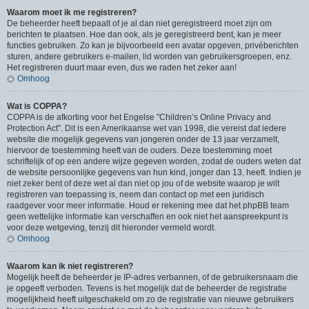
Waarom moet ik me registreren?
De beheerder heeft bepaalt of je al dan niet geregistreerd moet zijn om
berichten te plaatsen. Hoe dan ook, als je geregistreerd bent, kan je meer
functies gebruiken. Zo kan je bijvoorbeeld een avatar opgeven, privéberichten
sturen, andere gebruikers e-mailen, lid worden van gebruikersgroepen, enz.
Het registreren duurt maar even, dus we raden het zeker aan!
Omhoog
Wat is COPPA?
COPPA is de afkorting voor het Engelse "Children’s Online Privacy and
Protection Act". Dit is een Amerikaanse wet van 1998, die vereist dat iedere
website die mogelijk gegevens van jongeren onder de 13 jaar verzamelt,
hiervoor de toestemming heeft van de ouders. Deze toestemming moet
schriftelijk of op een andere wijze gegeven worden, zodat de ouders weten dat
de website persoonlijke gegevens van hun kind, jonger dan 13, heeft. Indien je
niet zeker bent of deze wet al dan niet op jou of de website waarop je wilt
registreren van toepassing is, neem dan contact op met een juridisch
raadgever voor meer informatie. Houd er rekening mee dat het phpBB team
geen wettelijke informatie kan verschaffen en ook niet het aanspreekpunt is
voor deze wetgeving, tenzij dit hieronder vermeld wordt.
Omhoog
Waarom kan ik niet registreren?
Mogelijk heeft de beheerder je IP-adres verbannen, of de gebruikersnaam die
je opgeeft verboden. Tevens is het mogelijk dat de beheerder de registratie
mogelijkheid heeft uitgeschakeld om zo de registratie van nieuwe gebruikers