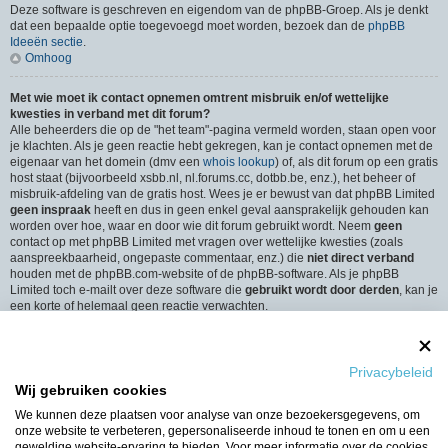
Deze software is geschreven en eigendom van de phpBB-Groep. Als je denkt
dat een bepaalde optie toegevoegd moet worden, bezoek dan de
phpBB
Ideeën sectie
.
Omhoog
Met wie moet ik contact opnemen omtrent misbruik en/of wettelijke
kwesties in verband met dit forum?
Alle beheerders die op de "het team"-pagina vermeld worden, staan open voor
je klachten. Als je geen reactie hebt gekregen, kan je contact opnemen met de
eigenaar van het domein (dmv een
whois lookup
) of, als dit forum op een gratis
host staat (bijvoorbeeld xsbb.nl, nl.forums.cc, dotbb.be, enz.), het beheer of
misbruik-afdeling van de gratis host. Wees je er bewust van dat phpBB Limited
geen inspraak
heeft en dus in geen enkel geval aansprakelijk gehouden kan
worden over hoe, waar en door wie dit forum gebruikt wordt. Neem
geen
contact op met phpBB Limited met vragen over wettelijke kwesties (zoals
aanspreekbaarheid, ongepaste commentaar, enz.) die
niet direct verband
houden met de phpBB.com-website of de phpBB-software. Als je phpBB
Limited toch e-mailt over deze software die
gebruikt wordt door derden
, kan je
een korte of helemaal geen reactie verwachten.
Omhoog
Hoe neem ik contact op met een beheerder?
Privacybeleid
Alle gebruikers van het forum kunnen gebruik maken van het “Contact”-
Wij gebruiken cookies
formulier, als de optie is ingeschakeld door de beheerders.
Leden van het forum kunnen ook gebruik maken van de “Het Team”-link.
We kunnen deze plaatsen voor analyse van onze bezoekersgegevens, om
Omhoog
onze website te verbeteren, gepersonaliseerde inhoud te tonen en om u een
geweldige website-ervaring te bieden. Voor meer informatie over de cookies