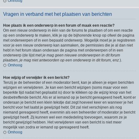
Omhoog
Vragen in verband met het plaatsen van berichten
Hoe plaats ik een onderwerp in een forum of maak een reactie?
Om een nieuw onderwerp in één van de forums te plaatsen of om een reactie
op een onderwerp te maken, klik je op de bijhorende knop op ofwel de pagina
met onderwerpen of in een bepaald onderwerp. Mogelijk moet je je registreren
voor je een nieuw onderwerp kan aanmaken, de permissies die je al dan niet
hebt in het forum staan onderaan de pagina met onderwerpen of in een
onderwerp (de lijst met
je mag geen nieuwe onderwerpen in dit forum
plaatsen, je mag niet antwoorden op een onderwerp in dit forum, enz.
).
Omhoog
Hoe wijzig of verwijder ik een bericht?
Tenzij je de beheerder of een moderator bent, kan je alleen je eigen berichten
wijzigen en verwijderen. Je kan een bericht wijzigen (soms maar voor een
beperkte tijd nadat het geplaatst is) door te klikken op de
wijzig
knop van het
desbetreffende bericht. Als er al iemand op je bericht gereageerd heeft, komt er
onderaan je bericht een klein tekstje dat zegt hoeveel keer en wanneer je het
bericht voor het laatst je gewijzigd hebt. Dit zal niet verschijnen als nog
niemand gereageerd heeft, evenmin als een beheerder of moderator je bericht
gewijzigd heeft. Zij kunnen wel een mededeling toevoegen, waarom ze je
bericht gewijzigd hebben. Het verwijderen van een bericht is niet meer
mogelijk van zodra er iemand op gereageerd heeft.
Omhoog