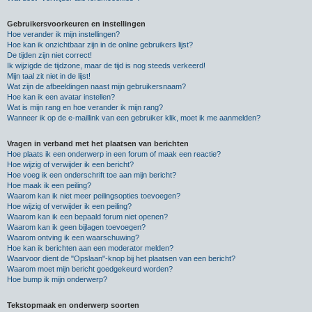
Gebruikersvoorkeuren en instellingen
Hoe verander ik mijn instellingen?
Hoe kan ik onzichtbaar zijn in de online gebruikers lijst?
De tijden zijn niet correct!
Ik wijzigde de tijdzone, maar de tijd is nog steeds verkeerd!
Mijn taal zit niet in de lijst!
Wat zijn de afbeeldingen naast mijn gebruikersnaam?
Hoe kan ik een avatar instellen?
Wat is mijn rang en hoe verander ik mijn rang?
Wanneer ik op de e-maillink van een gebruiker klik, moet ik me aanmelden?
Vragen in verband met het plaatsen van berichten
Hoe plaats ik een onderwerp in een forum of maak een reactie?
Hoe wijzig of verwijder ik een bericht?
Hoe voeg ik een onderschrift toe aan mijn bericht?
Hoe maak ik een peiling?
Waarom kan ik niet meer peilingsopties toevoegen?
Hoe wijzig of verwijder ik een peiling?
Waarom kan ik een bepaald forum niet openen?
Waarom kan ik geen bijlagen toevoegen?
Waarom ontving ik een waarschuwing?
Hoe kan ik berichten aan een moderator melden?
Waarvoor dient de "Opslaan"-knop bij het plaatsen van een bericht?
Waarom moet mijn bericht goedgekeurd worden?
Hoe bump ik mijn onderwerp?
Tekstopmaak en onderwerp soorten