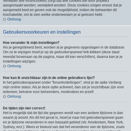
Verwijder alle forumcookies zorgt dat alle cookies die door phpBB3
aangemaakt werden, verwijdert worden. Deze cookies zorgen ervoor dat je
aangemeld bent en geven ook de mogelijkheid, indien de beheerder dit
inschakelde, om te zien welke onderwerpen je al gelezen hebt.
Omhoog
Gebruikersvoorkeuren en instellingen
Hoe verander ik mijn instellingen?
Als je geregistreerd bent, worden al je gegevens opgeslagen in de database.
Om ze te wijzigen moet je op de
gebruikerspaneel
link klikken (deze staat
meestal bovenaan op de pagina, maar dit kan verschillen), daarna kan je je
instellingen wijzigen.
Omhoog
Hoe kan ik onzichtbaar zijn in de online gebruikers lijst?
In het gebruikerspaneel onder "foruminstellingen", vind je de optie
Verberg
mijn online status
. Als je deze optie activeert, dan zal je onzichtbaar zijn voor
iedereen, behalve voor beheerders, moderators en jezelf.
Omhoog
De tijden zijn niet correct!
Het is mogelijk dat de tijd die gegeven wordt van een andere tijdzone is dan
waarin jij woont. Als dit het geval is, moet je naar het gebruikerspaneel gaan
en je tijdzone veranderen in een bepaald gebied (vb: Amsterdam, New York,
Sydney, enz.). Wees er bewust van dat het veranderen van de tijdzone, zoals