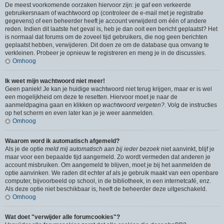
De meest voorkomende oorzaken hiervoor zijn: je gaf een verkeerde
gebruikersnaam of wachtwoord op (controleer de e-mail met je registratie
gegevens) of een beheerder heeft je account verwijderd om één of andere
reden. Indien dit laatste het geval is, heb je dan ooit een bericht geplaatst? Het
is normaal dat forums om de zoveel tijd gebruikers, die nog geen berichten
geplaatst hebben, verwijderen. Dit doen ze om de database qua omvang te
verkleinen. Probeer je opnieuw te registreren en meng je in de discussies.
Omhoog
Ik weet mijn wachtwoord niet meer!
Geen paniek! Je kan je huidige wachtwoord niet terug krijgen, maar er is wel
een mogelijkheid om deze te resetten. Hiervoor moet je naar de
aanmeldpagina gaan en klikken op
wachtwoord vergeten?
. Volg de instructies
op het scherm en even later kan je je weer aanmelden.
Omhoog
Waarom word ik automatisch afgemeld?
Als je de optie
meld mij automatisch aan bij ieder bezoek
niet aanvinkt, blijf je
maar voor een bepaalde tijd aangemeld. Zo wordt vermeden dat anderen je
account misbruiken. Om aangemeld te blijven, moet je bij het aanmelden de
optie aanvinken. We raden dit echter af als je gebruik maakt van een openbare
computer, bijvoorbeeld op school, in de bibliotheek, in een internetcafé, enz.
Als deze optie niet beschikbaar is, heeft de beheerder deze uitgeschakeld.
Omhoog
Wat doet "verwijder alle forumcookies"?