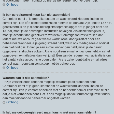
te voorkomen. Neem contact op met de beheerder voor verdere hulp.
Omhoog
Ik ben geregistreerd maar kan niet aanmelden!
Controleer eerst of je gebruikersnaam en wachtwoord kloppen. Indien ze
correct zijn, kan één of meerdere zaken hiervan de oorzaak zijn. Indien COPPA
geactiveerd is en je tijdens het registratieproces opgaf dat je jonger bent dan
13 jaar, moet je de ontvangen instructies opvolgen. Als dit niet het geval is,
moet je account dan geactiveerd worden? Sommige forums vereisen dat
iedere nieuwe account geactiveerd wordt, ofwel door jezelf of door een
beheerder. Wanneer je je geregistreerd hebt, werd ook medegedeeld of dit al
dan niet nodig is. Indien je een e-mail ontvangen hebt, moet je de daarin
opgegeven instructies volgen. Als je nooit een e-mail ontvangen hebt, was het
opgegeven e-mailadres dan wel juist? Één van de redenen van activatie is om
het aantal valse accounts te doen dalen. Als je zeker bent dat je e-mailadres
correct was, neem dan contact op met de beheerder.
Omhoog
Waarom kan ik niet aanmelden?
Er zijn verschillende redenen mogelijk waarom je dit probleem hebt.
Controleer eerst of je gebruikersnaam en wachtwoord kloppen. Indien ze
correct zijn, kan je contact opnemen met de beheerder om er zeker van te zijn
dat je niet verbannen bent. Het is ook mogelijk dat de forumconfiguratie fout is,
dan moet dit door de beheerder opgelost worden.
Omhoog
Ik heb me ooit geregistreerd maar kan nu niet meer aanmelden!?