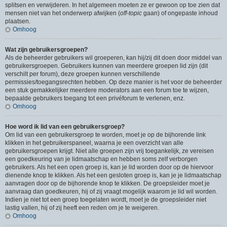
splitsen en verwijderen. In het algemeen moeten ze er gewoon op toe zien dat
mensen niet van het onderwerp afwijken (
off-topic
gaan) of ongepaste inhoud
plaatsen.
Omhoog
Wat zijn gebruikersgroepen?
Als de beheerder gebruikers wil groeperen, kan hij/zij dit doen door middel van
gebruikersgroepen. Gebruikers kunnen van meerdere groepen lid zijn (dit
verschilt per forum), deze groepen kunnen verschillende
permissies/toegangsrechten hebben. Op deze manier is het voor de beheerder
een stuk gemakkelijker meerdere moderators aan een forum toe te wijzen,
bepaalde gebruikers toegang tot een privéforum te verlenen, enz.
Omhoog
Hoe word ik lid van een gebruikersgroep?
Om lid van een gebruikersgroep te worden, moet je op de bijhorende link
klikken in het gebruikerspaneel, waarna je een overzicht van alle
gebruikersgroepen krijgt. Niet alle groepen zijn vrij toegankelijk, ze vereisen
een goedkeuring van je lidmaatschap en hebben soms zelf verborgen
gebruikers. Als het een open groep is, kan je lid worden door op de hiervoor
dienende knop te klikken. Als het een gesloten groep is, kan je je lidmaatschap
aanvragen door op de bijhorende knop te klikken. De groepsleider moet je
aanvraag dan goedkeuren, hij of zij vraagt mogelijk waarom je lid wil worden.
Indien je niet tot een groep toegelaten wordt, moet je de groepsleider niet
lastig vallen, hij of zij heeft een reden om je te weigeren.
Omhoog